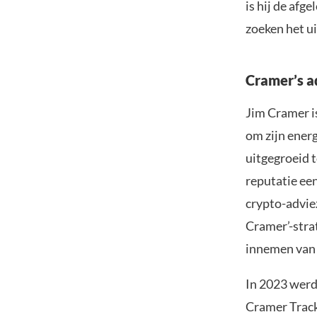
is hij de af
zoeken het ui
Cramer’s a
Jim Cramer 
om zijn energ
uitgegroeid t
reputatie ee
crypto-adviez
Cramer’-stra
innemen van 
In 2023 werd
Cramer Tracke