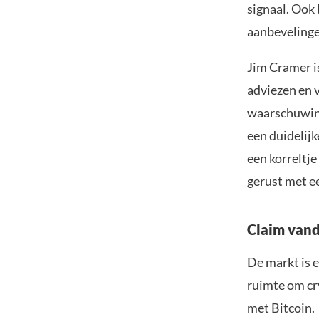
signaal. Ook
aanbevelinge
Jim Cramer is
adviezen en 
waarschuwing
een duidelij
een korreltj
gerust met e
Claim vand
De markt is e
ruimte om cr
met Bitcoin.