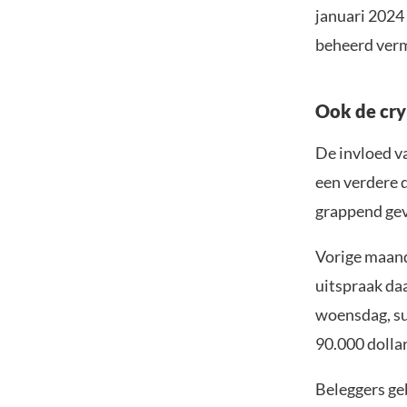
januari 2024
beheerd verm
Ook de cry
De invloed v
een verdere d
grappend gev
Vorige maand 
uitspraak da
woensdag, su
90.000 dollar
Beleggers geb