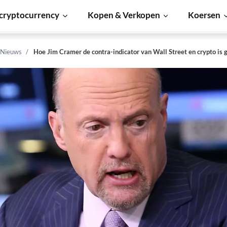
cryptocurrency
Kopen & Verkopen
Koersen
 Nieuws
Hoe Jim Cramer de contra-indicator van Wall Street en crypto is