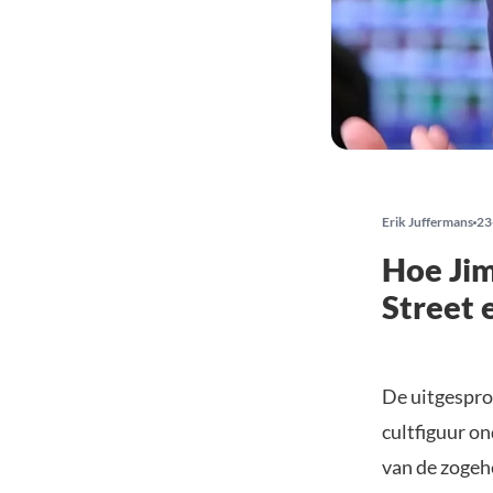
Erik Juffermans
23
Hoe Jim
Street 
De uitgespro
cultfiguur o
van de zogeh