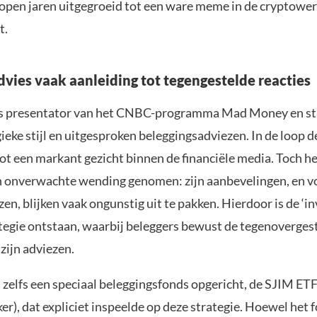
gelopen jaren uitgegroeid tot een ware meme in de cryptowe
t.
dvies vaak aanleiding tot tegengestelde reacties
is presentator van het CNBC-programma Mad Money en st
ieke stijl en uitgesproken beleggingsadviezen. In de loop der
ot een markant gezicht binnen de financiële media. Toch he
n onverwachte wending genomen: zijn aanbevelingen, en vo
en, blijken vaak ongunstig uit te pakken. Hierdoor is de ‘i
tegie ontstaan, waarbij beleggers bewust de tegenovergest
zijn adviezen.
 zelfs een speciaal beleggingsfonds opgericht, de SJIM ETF
r), dat expliciet inspeelde op deze strategie. Hoewel het f