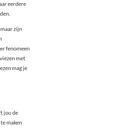
aar eerdere
lden.
 maar zijn
n
amer fenomeen
dviezen met
iezen mag je
t jou de
s te maken