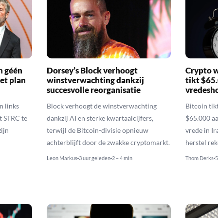
n géén
Dorsey’s Block verhoogt
Crypto w
et plan
winstverwachting dankzij
tikt $65
succesvolle reorganisatie
vredesh
n links
Block verhoogt de winstverwachting
Bitcoin ti
t STRC te
dankzij AI en sterke kwartaalcijfers,
$65.000 aa
ijn
terwijl de Bitcoin-divisie opnieuw
vrede in I
achterblijft door de zwakke cryptomarkt.
herstel re
Leon Markus
3 uur geleden
2 – 4 min
Thom Derks
5