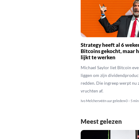
Strategy heeft al 6 weke
Bitcoins gekocht, maar h
lijkt te werken
Michael Saylor liet Bitcoin eve
liggen om zijn dividendproduc
redden. Die ingreep werpt nu z
vruchten af.
Ivo Melchers
één uur geleden
3 – 5 min
Meest gelezen