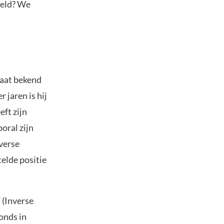
reld? We
aat bekend
 jaren is hij
eft zijn
oral zijn
nverse
elde positie
 (Inverse
onds in