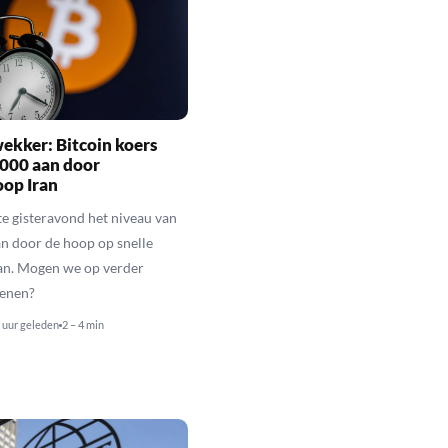
ekker: Bitcoin koers
.000 aan door
oop Iran
kte gisteravond het niveau van
n door de hoop op snelle
ran. Mogen we op verder
kenen?
 uur geleden
2 – 4 min