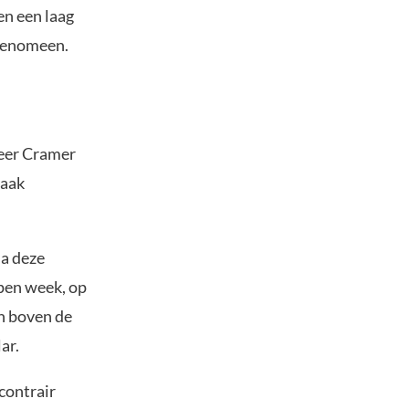
en een laag
-fenomeen.
neer Cramer
vaak
na deze
open week, op
n boven de
ar.
contrair