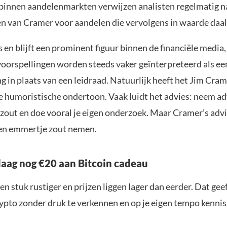
 binnen aandelenmarkten verwijzen analisten regelmatig n
n van Cramer voor aandelen die vervolgens in waarde daa
 en blijft een prominent figuur binnen de financiële media,
voorspellingen worden steeds vaker geïnterpreteerd als ee
 in plaats van een leidraad. Natuurlijk heeft het Jim Cr
ke humoristische ondertoon. Vaak luidt het advies: neem a
e zout en doe vooral je eigen onderzoek. Maar Cramer’s adv
en emmertje zout nemen.
aag nog €20 aan Bitcoin cadeau
en stuk rustiger en prijzen liggen lager dan eerder. Dat geef
ypto zonder druk te verkennen en op je eigen tempo kenni