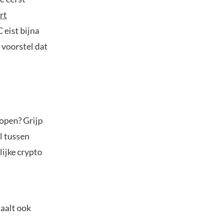
rt
 eist bijna
 voorstel dat
kopen? Grijp
l tussen
ijke crypto
taalt ook