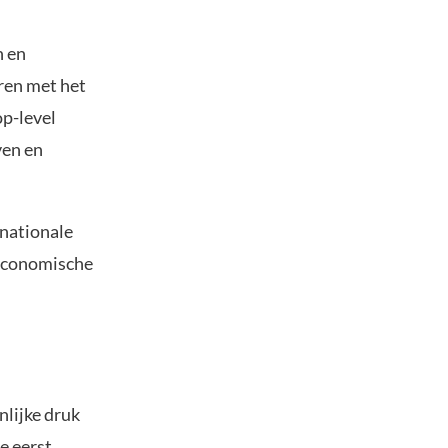
n en
ren met het
p-level
ven en
rnationale
 economische
nlijke druk
e eerst