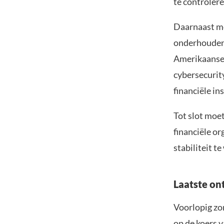
te controlere
Daarnaast mo
onderhouden 
Amerikaanse 
cybersecurit
financiële in
Tot slot moe
financiële o
stabiliteit t
Laatste on
Voorlopig zor
op de koers v