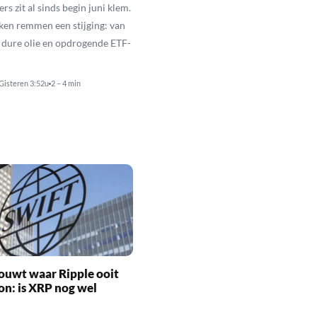
s zit al sinds begin juni klem.
ken remmen een stijging: van
t dure olie en opdrogende ETF-
Gisteren 3:52u
2 – 4 min
ouwt waar Ripple ooit
n: is XRP nog wel