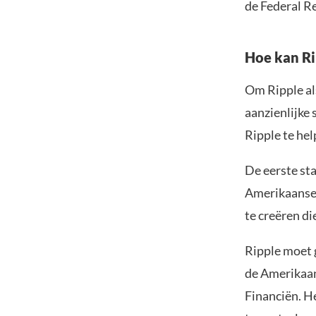
de Federal R
Hoe kan Ri
Om Ripple als
aanzienlijke
Ripple te hel
De eerste st
Amerikaanse 
te creëren di
Ripple moet 
de Amerikaan
Financiën. He