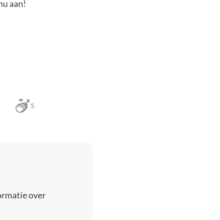
nu aan!
5
ormatie over