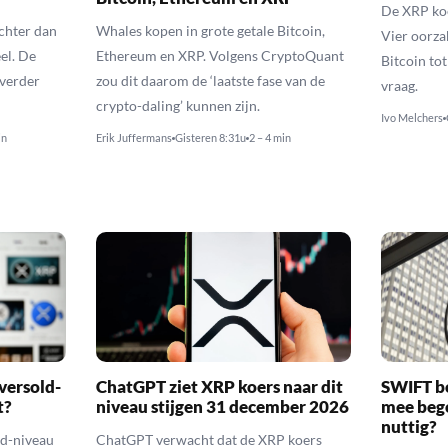
De XRP koer
echter dan
Whales kopen in grote getale Bitcoin,
Vier oorza
el. De
Ethereum en XRP. Volgens CryptoQuant
Bitcoin to
 verder
zou dit daarom de ‘laatste fase van de
vraag.
crypto-daling’ kunnen zijn.
Ivo Melchers
in
Erik Juffermans
Gisteren 8:31u
2 – 4 min
versold-
ChatGPT ziet XRP koers naar dit
SWIFT b
t?
niveau stijgen 31 december 2026
mee bego
nuttig?
ld-niveau
ChatGPT verwacht dat de XRP koers