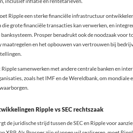
n, inclusief inflatie en rentetarieven.
et Ripple een sterke financiële infrastructuur ontwikkele
die grote financiële transacties kan verwerken, en integre
banksysteem. Prosper benadrukt ook de noodzaak voor to
y maatregelen en het opbouwen van vertrouwen bij bedrij
stellingen.
t Ripple samenwerken met andere centrale banken en inte
rganisaties, zoals het IMF en de Wereldbank, om mondiale
e waarborgen.
twikkelingen Ripple vs SEC rechtszaak
gt de juridische strijd tussen de SEC en Ripple voor aanzie
an XRP. Als Prosper zijn plannen wil realiseren, moet Rippl