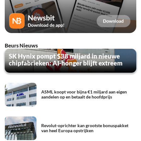
Beurs Nieuws
SK Hynix pompt $38 miljard in nieuwe
chipfabrieken: AI-honger blijft extreem
ASML koopt voor bijna €1 miljard aan eigen
aandelen op en betaalt de hoofdprijs
Revolut-oprichter kan grootste bonuspakket
van heel Europa opstrijken