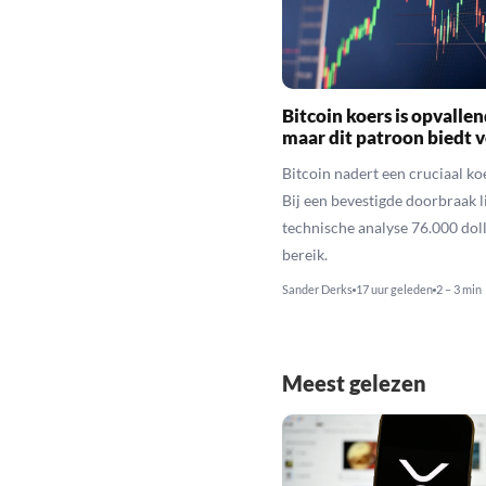
Bitcoin koers is opvallen
maar dit patroon biedt 
Bitcoin nadert een cruciaal ko
Bij een bevestigde doorbraak l
technische analyse 76.000 dol
bereik.
Sander Derks
17 uur geleden
2 – 3 min
Meest gelezen