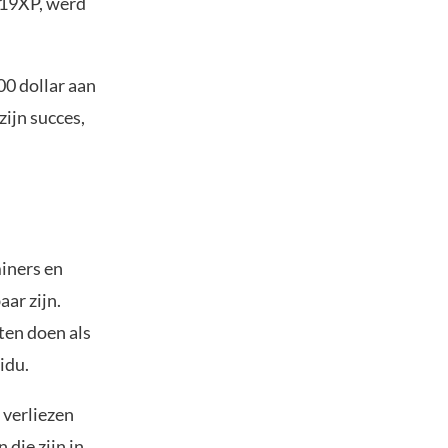
S19XP, werd
00 dollar aan
zijn succes,
miners en
aar zijn.
ten doen als
idu.
 verliezen
 die zijn in