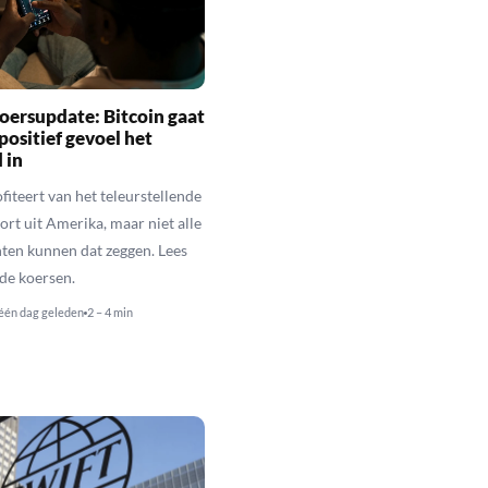
oersupdate: Bitcoin gaat
positief gevoel het
 in
fiteert van het teleurstellende
rt uit Amerika, maar niet alle
en kunnen dat zeggen. Lees
de koersen.
één dag geleden
2 – 4 min