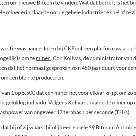
tten om nieuwe Bitcoin te vinden. Wat dat betreft is het bi
le miner erin slaagde om de gehele industrie te snel af te zi
kwestie was aangesloten bij CKPool, een platform waarop 
ogelijk is om te
minen
. Con Kolivas, de administrator van 
eten dat het normaal gesproken zo’n 450 jaar duurt voor ee
om een blok te produceren.
s van 1 op 5.500 dat een miner het voor elkaar krijgt om zo 
dit gelukkig individu. Volgens Kolivas draaide de miner op 
ashpower van ongeveer 17 terahash per seconde (TH/s).
dat hij of zij waarschijnlijk een enkele S9 Bitmain Antmine