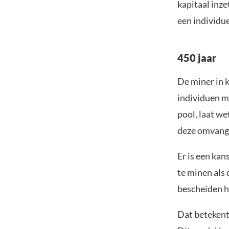
kapitaal inze
een individue
450 jaar
De miner in 
individuen m
pool, laat w
deze omvang 
Er is een kan
te minen als 
bescheiden h
Dat betekent 