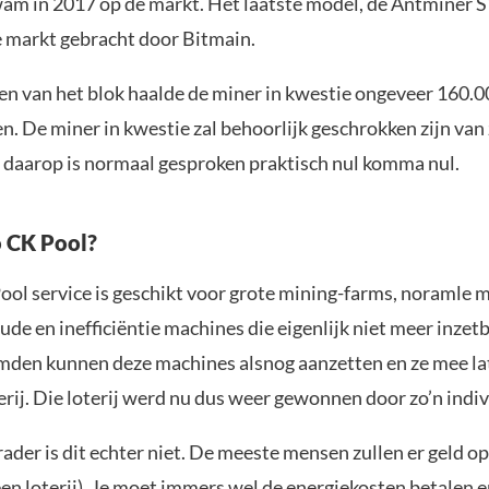
am in 2017 op de markt. Het laatste model, de Antminer 
e markt gebracht door Bitmain.
en van het blok haalde de miner in kwestie ongeveer 160.0
n. De miner in kwestie zal behoorlijk geschrokken zijn van 
 daarop is normaal gesproken praktisch nul komma nul.
o CK Pool?
ool service is geschikt voor grote mining-farms, noramle 
de en inefficiëntie machines die eigenlijk niet meer inzetb
den kunnen deze machines alsnog aanzetten en ze mee la
erij. Die loterij werd nu dus weer gewonnen door zo’n indiv
ader is dit echter niet. De meeste mensen zullen er geld op
een loterij). Je moet immers wel de energiekosten betalen en