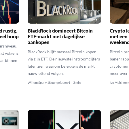
d rustig,
BlackRock domineert Bitcoin
Crypto k
veel hoop
ETF-markt met dagelijkse
met een 
aankopen
weekend
ersniveau.
BlackRock blijft massaal Bitcoin kopen
Bitcoin pro
igt volgens
via zijn ETF. De nieuwste instroomcijfers
banenrappo
lar binnen
laten zien waarom beleggers de markt
cryptomunt
nauwlettend volgen.
meer over 
Willem Spork
18 uur geleden
1 – 3 min
Ivo Melchers