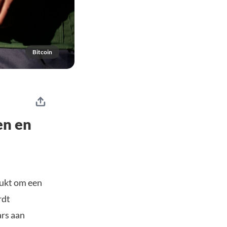
Bitcoin
en en
ukt om een
rdt
rs aan