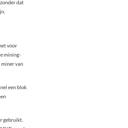
jzonder dat
jn.
het voor
de mining-
n miner van
snel een blok
een
r gebruikt.