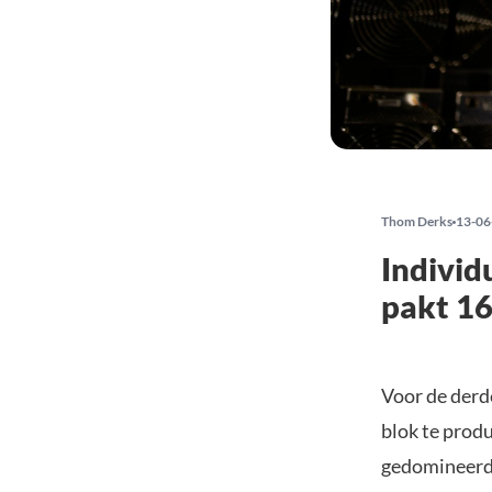
Thom Derks
13-06
Individ
pakt 16
Voor de derde
blok te prod
gedomineerd 