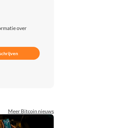
ormatie over
schrijven
Meer Bitcoin nieuws