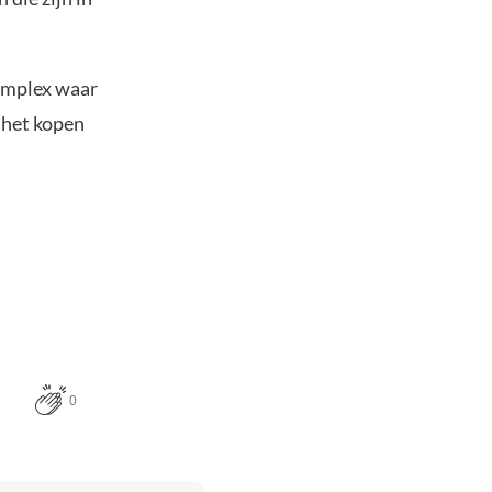
complex waar
p het kopen
0