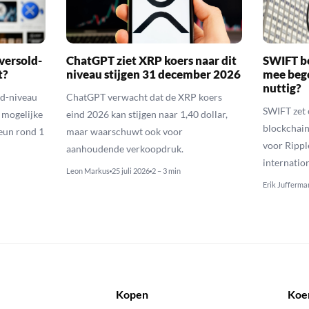
versold-
ChatGPT ziet XRP koers naar dit
SWIFT b
t?
niveau stijgen 31 december 2026
mee bego
nuttig?
ld-niveau
ChatGPT verwacht dat de XRP koers
SWIFT zet 
n mogelijke
eind 2026 kan stijgen naar 1,40 dollar,
blockchain
eun rond 1
maar waarschuwt ook voor
voor Rippl
aanhoudende verkoopdruk.
internatio
Leon Markus
25 juli 2026
2 – 3 min
Erik Jufferma
Kopen
Koe