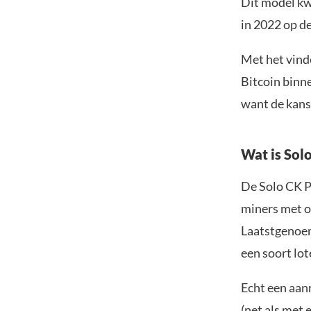
Dit model kw
in 2022 op d
Met het vind
Bitcoin binne
want de kans
Wat is Sol
De Solo CK P
miners met ou
Laatstgenoem
een soort lot
Echt een aanr
(net als met 