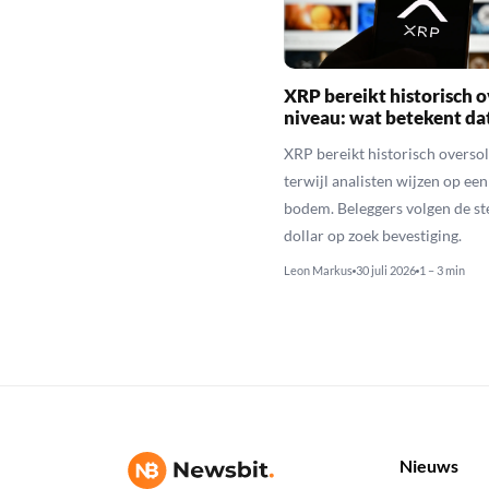
XRP bereikt historisch o
niveau: wat betekent da
XRP bereikt historisch overso
terwijl analisten wijzen op ee
bodem. Beleggers volgen de st
dollar op zoek bevestiging.
Leon Markus
30 juli 2026
1 – 3 min
Nieuws