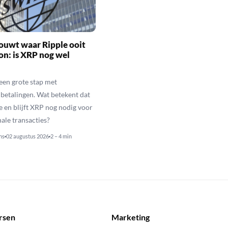
ouwt waar Ripple ooit
n: is XRP nog wel
een grote stap met
betalingen. Wat betekent dat
e en blijft XRP nog nodig voor
nale transacties?
ns
02 augustus 2026
2 – 4 min
rsen
Marketing