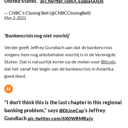
United States."
pic.twitter.com/CEuqsaGUDo
— CNBC's Closing Bell (@CNBCClosingBell)
May 3, 2023
‘Bankencrisis nog niet voorbij’
Verder geeft Jeffrey Gundlach aan dat de bankencrisis
volgens hem nog allesbehalve voorbij is in de Verenigde
Staten. Dat is natuurlijk koren op de molen voor
Bitcoin
,
dat het vanaf het begin van de bankencrisis in Amerika
goed deed.
"I don’t think this is the last chapter in this regional
banking problem," says
's Jeffrey
@DLineCap
Gundlach
pic.twitter.com/6X0WRMRajy