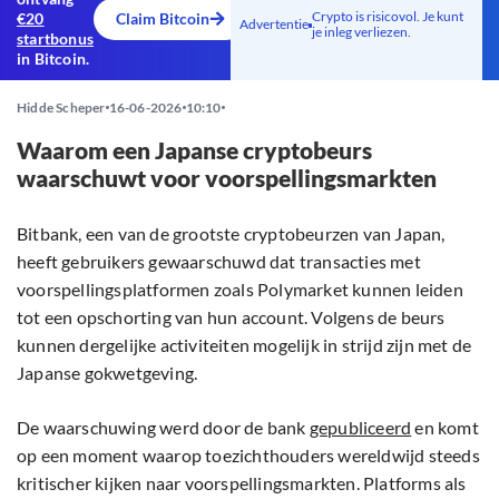
Crypto is risicovol. Je kunt
€20
Claim Bitcoin
Advertentie
je inleg verliezen.
startbonus
in Bitcoin.
Hidde Scheper
16-06-2026
10:10
Waarom een Japanse cryptobeurs
waarschuwt voor voorspellingsmarkten
Bitbank, een van de grootste cryptobeurzen van Japan,
heeft gebruikers gewaarschuwd dat transacties met
voorspellingsplatformen zoals Polymarket kunnen leiden
tot een opschorting van hun account. Volgens de beurs
kunnen dergelijke activiteiten mogelijk in strijd zijn met de
Japanse gokwetgeving.
De waarschuwing werd door de bank
gepubliceerd
en komt
op een moment waarop toezichthouders wereldwijd steeds
kritischer kijken naar voorspellingsmarkten. Platforms als