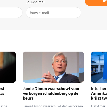
In
Jouw e-mail
rst
Jamie Dimon waarschuwt voor
Intel her
pas
verborgen schuldenberg op de
Amerika
beurs
krijgt t
ische
Jamie Dimon waarschuwt dat verborgen
Het Amerik