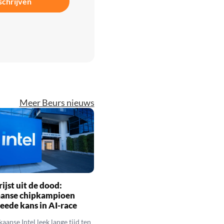
schrijven
Meer Beurs nieuws
rijst uit de dood:
anse chipkampioen
weede kans in AI-race
aanse Intel leek lange tijd ten