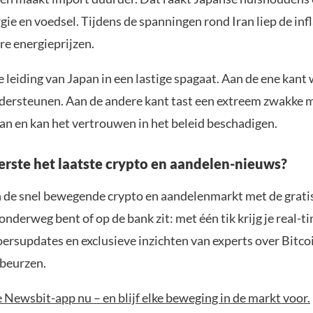
rgie en voedsel. Tijdens de spanningen rond Iran liep de inf
re energieprijzen.
 leiding van Japan in een lastige spagaat. Aan de ene kant 
ersteunen. Aan de andere kant tast een extreem zwakke 
an en kan het vertrouwen in het beleid beschadigen.
eerste het laatste crypto en aandelen-nieuws?
n de snel bewegende crypto en aandelenmarkt met de grati
 onderweg bent of op de bank zit: met één tik krijg je real-t
koersupdates en exclusieve inzichten van experts over Bitco
beurzen.
Newsbit-app nu – en blijf elke beweging in de markt voor.