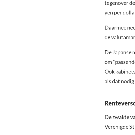
tegenover de
yen per dolla
Daarmee neem
de valutamar
De Japanse m
om “passende
Ook kabinetsc
als dat nodig 
Renteversc
De zwakte va
Verenigde St