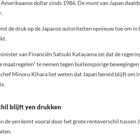
 Amerikaanse dollar sinds 1986. De munt van Japan daalde
r.
t de druk op de Japanse autoriteiten opnieuw toe om in t
kt.
inister van Financiën Satsuki Katayama zei dat de regerin
 maatregelen” te nemen tegen buitensporige bewegingen 
hef Minoru Kihara liet weten dat Japan bereid blijft om in
is.
hil blijft yen drukken
n de yen komt vooral door het grote renteverschil tussen 
aten.