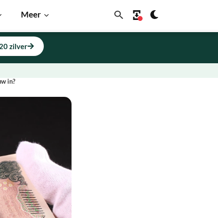
Meer
20 zilver
uw in?