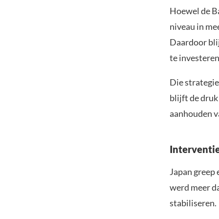
Hoewel de Ba
niveau in mee
Daardoor blij
te investeren
Die strategie
blijft de dru
aanhouden va
Interventie
Japan greep e
werd meer da
stabiliseren.