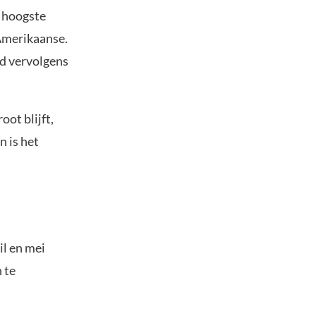
t hoogste
 Amerikaanse.
ld vervolgens
oot blijft,
n is het
il en mei
 te