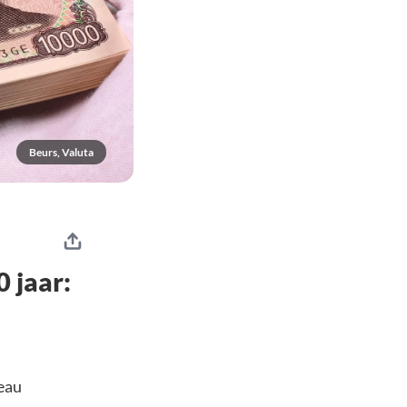
Beurs, Valuta
 jaar:
veau