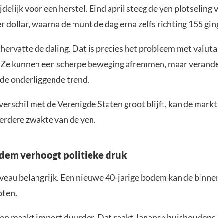
jdelijk voor een herstel. Eind april steeg de yen plotseling
r dollar, waarna de munt de dag erna zelfs richting 155 gin
hervatte de daling. Dat is precies het probleem met valuta
. Ze kunnen een scherpe beweging afremmen, maar verande
de onderliggende trend.
verschil met de Verenigde Staten groot blijft, kan de markt
verdere zwakte van de yen.
em verhoogt politieke druk
niveau belangrijk. Een nieuwe 40-jarige bodem kan de binn
oten.
en maakt import duurder. Dat raakt Japanse huishoudens 