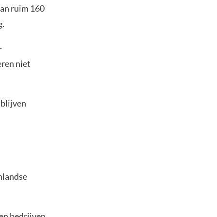
 van ruim 160
g.
-
ren niet
 blijven
enlandse
en bedrijven,