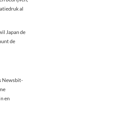
latiedruk al
wil Japan de
munt de
s Newsbit-
ime
in en