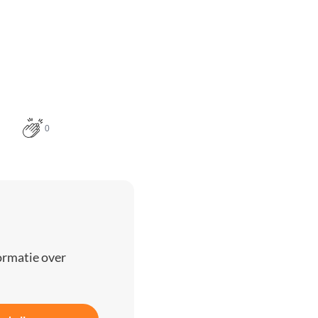
0
ormatie over