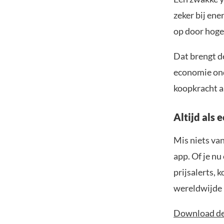
zeker bij ene
op door hoge
Dat brengt de
economie ond
koopkracht a
Altijd als 
Mis niets va
app. Of je nu
prijsalerts, 
wereldwijde 
Download de 