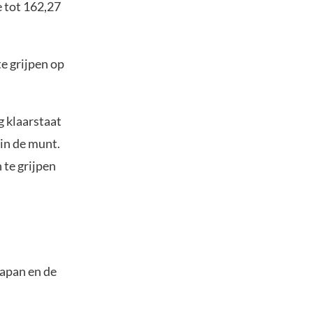
 tot 162,27
e grijpen op
g klaarstaat
in de munt.
 te grijpen
Japan en de