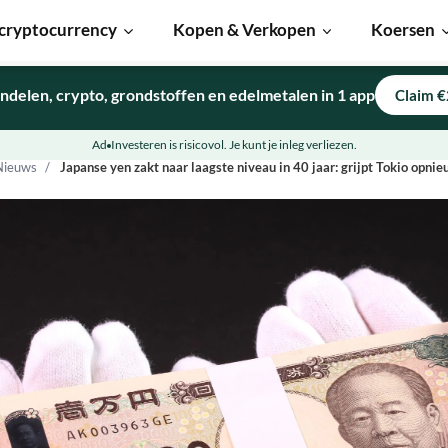
cryptocurrency
Kopen & Verkopen
Koersen
ndelen, crypto, grondstoffen en edelmetalen in 1 app
Claim €
Ad
Investeren is risicovol. Je kunt je inleg verliezen.
Nieuws
Japanse yen zakt naar laagste niveau in 40 jaar: grijpt Tokio opnie