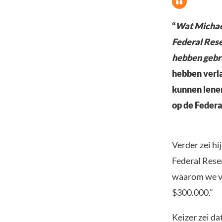
“
Wat Michael
Federal Rese
hebben gebr
hebben verla
kunnen lenen
op de Federa
Verder zei hij
Federal Rese
waarom we vr
$300.000.”
Keizer zei da