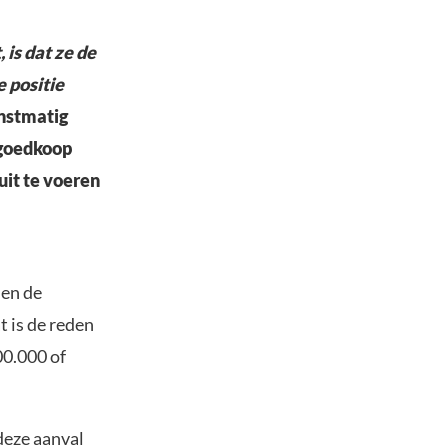
is dat ze de
 positie
nstmatig
 goedkoop
uit te voeren
len de
 is de reden
00.000 of
deze aanval