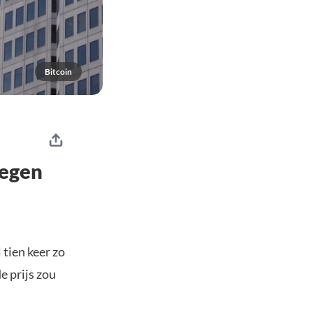
Bitcoin
tegen
tien keer zo
e prijs zou