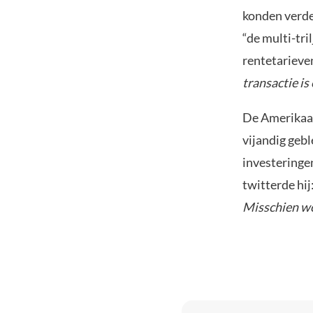
konden verde
“de multi-tri
rentetarieven
transactie is
De Amerikaan
vijandig geb
investeringe
twitterde hij:
Misschien wo