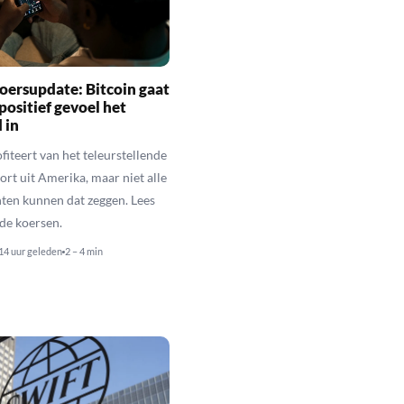
oersupdate: Bitcoin gaat
positief gevoel het
 in
fiteert van het teleurstellende
rt uit Amerika, maar niet alle
en kunnen dat zeggen. Lees
de koersen.
14 uur geleden
2 – 4 min