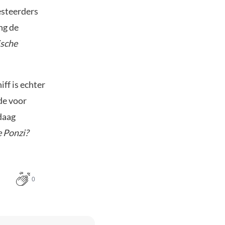
esteerders
ang de
ische
ff is echter
de voor
daag
e Ponzi?
0