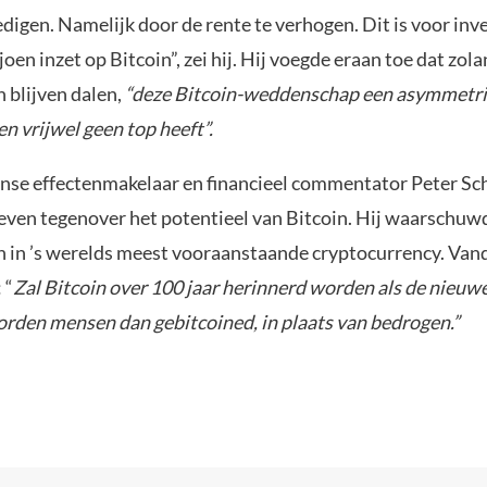
digen. Namelijk door de rente te verhogen. Dit is voor inv
ljoen inzet op Bitcoin”, zei hij. Hij voegde eraan toe dat zol
 blijven dalen,
“deze Bitcoin-weddenschap een asymmetr
 en vrijwel geen top heeft”.
se effectenmakelaar en financieel commentator Peter Schi
leven tegenover het potentieel van Bitcoin. Hij waarschuw
n in ’s werelds meest vooraanstaande cryptocurrency. Van
 “
Zal Bitcoin over 100 jaar herinnerd worden als de nieuw
rden mensen dan gebitcoined, in plaats van bedrogen.”