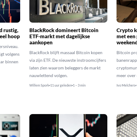
d rustig,
BlackRock domineert Bitcoin
Crypto k
veel hoop
ETF-markt met dagelijkse
met een 
aankopen
weekend
ersniveau.
BlackRock blijft massaal Bitcoin kopen
Bitcoin pro
igt volgens
via zijn ETF. De nieuwste instroomcijfers
banenrappo
lar binnen
laten zien waarom beleggers de markt
cryptomunt
nauwlettend volgen.
meer over 
Willem Spork
11 uur geleden
1 – 3 min
Ivo Melchers