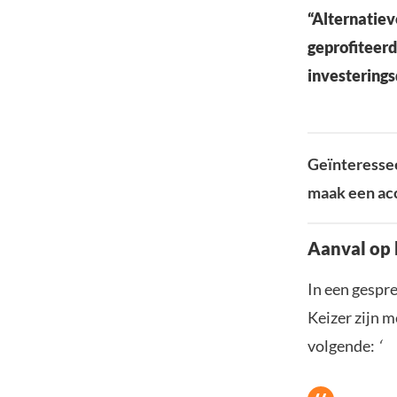
“Alternatiev
geprofiteerd
investerings
Geïnteressee
maak een acc
Aanval op 
In een gespr
Keizer zijn m
volgende:
‘