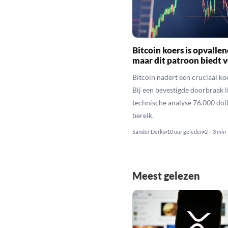
Bitcoin koers is opvallen
maar dit patroon biedt 
Bitcoin nadert een cruciaal ko
Bij een bevestigde doorbraak l
technische analyse 76.000 dol
bereik.
Sander Derks
10 uur geleden
2 – 3 min
Meest gelezen