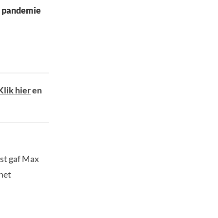
de pandemie
Klik hier
en
st gaf Max
 het