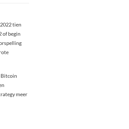
 2022 tien
2 of begin
orspelling
rote
 Bitcoin
en
trategy meer