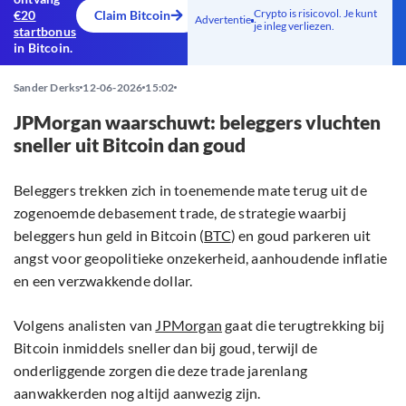
Crypto is risicovol. Je kunt
€20
Claim Bitcoin
Advertentie
je inleg verliezen.
startbonus
in Bitcoin.
Sander Derks
12-06-2026
15:02
JPMorgan waarschuwt: beleggers vluchten
sneller uit Bitcoin dan goud
Beleggers trekken zich in toenemende mate terug uit de
zogenoemde debasement trade, de strategie waarbij
beleggers hun geld in Bitcoin (
BTC
) en goud parkeren uit
angst voor geopolitieke onzekerheid, aanhoudende inflatie
en een verzwakkende dollar.
Volgens analisten van
JPMorgan
gaat die terugtrekking bij
Bitcoin inmiddels sneller dan bij goud, terwijl de
onderliggende zorgen die deze trade jarenlang
aanwakkerden nog altijd aanwezig zijn.