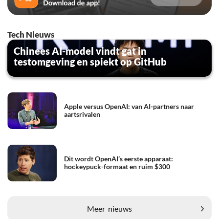
Tech Nieuws
Chinees AI-model vindt gat in
testomgeving en spiekt op GitHub
Apple versus OpenAI: van AI-partners naar
aartsrivalen
Dit wordt OpenAI’s eerste apparaat:
hockeypuck-formaat en ruim $300
Meer
nieuws