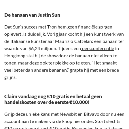
De banaan van Justin Sun
Dat Sun’s succes met Tron hem geen financiële zorgen
oplevert, is duidelijk. Vorig jaar kocht hij een kunstwerk van
de Italiaanse kunstenaar Maurizio Cattelan: een banaan ter
waarde van $6,24 miljoen. Tijdens een
persconferentie
in
Hongkong stal hij de show door de banaan niet alleen te
tonen, maar deze ook ter plekke op te eten. “Het smaakt
veel beter dan andere bananen,” grapte hij met een brede
grijns.
Claim vandaag nog €10 gratis en betaal geen
handelskosten over de eerste €10.000!
Grijp deze unieke kans met Newsbit en Bitvavo door nu een
account aan te maken via de knop hieronder. Stort slechts
€10 en ontvang direct €10 gratis. Bovendien kun je 7 dagen