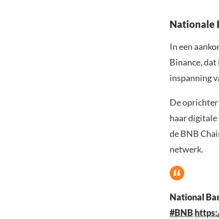
Nationale 
In een aanko
Binance, dat
inspanning v
De oprichter
haar digitale
de BNB Chain
netwerk.
National Ban
#BNB
https