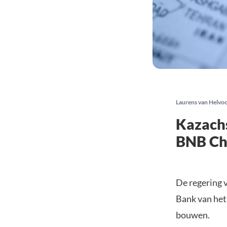
Laurens van Helvo
Kazachs
BNB Ch
De regering 
Bank van het 
bouwen.