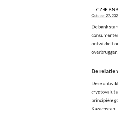
— CZ 🔶 BNB
October 27, 20
De bank star
consumenten. 
ontwikkelt o
overbruggen.
De relatie
Deze ontwikk
cryptovaluta 
principiële g
Kazachstan.