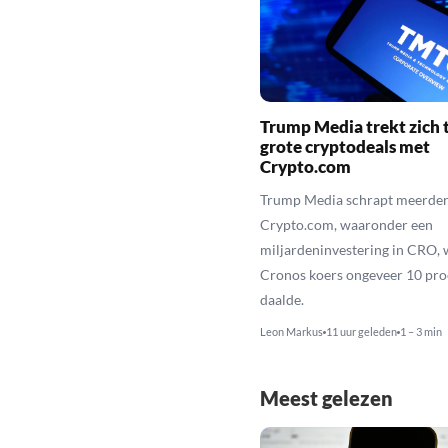
Trump Media trekt zich t
grote cryptodeals met
Crypto.com
Trump Media schrapt meerder
Crypto.com, waaronder een
miljardeninvestering in CRO, 
Cronos koers ongeveer 10 pro
daalde.
Leon Markus
11 uur geleden
1 – 3 min
Meest gelezen