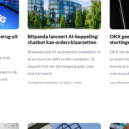
erug uit
Bitpanda lanceert AI-koppeling:
OKX geef
chatbot kan orders klaarzetten
storting
Bitpanda laat AI-assistenten meekijken in
OKX verlen
e met
je account en zelfs orders plaatsen. Jij
procent bo
bepaalt hoe ver die toegang gaat. Lees
hoe de pro
waarna de
hoe het werkt.
voorwaarde
cent
Ivo Melchers
Gisteren 11:55u
2 – 4 min
Leon Markus