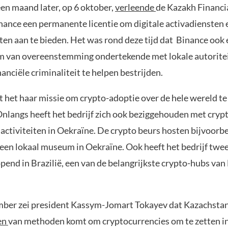
en maand later, op 6 oktober,
verleende
de Kazakh Financi
nance een permanente licentie om digitale activadiensten 
en aan te bieden. Het was rond deze tijd dat Binance ook
van overeenstemming ondertekende met lokale autoritei
anciële criminaliteit te helpen bestrijden.
t het haar missie om crypto-adoptie over de hele wereld te
Onlangs heeft het bedrijf zich ook beziggehouden met cryp
 activiteiten in Oekraïne. De crypto beurs hosten bijvoorb
n een lokaal museum in Oekraïne. Ook heeft het bedrijf twe
end in Brazilië, een van de belangrijkste crypto-hubs van 
ber zei president Kassym-Jomart Tokayev dat Kazachstan 
en
van methoden komt om cryptocurrencies om te zetten i