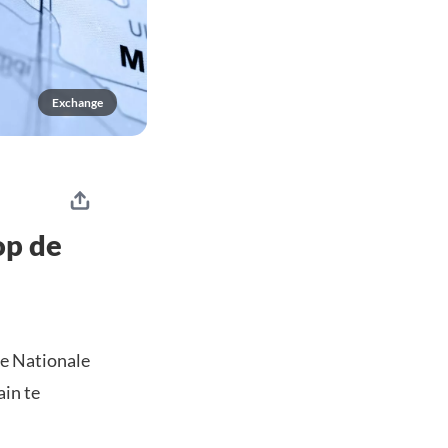
Exchange
op de
De Nationale
ain te