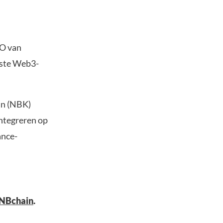
EO van
wste Web3-
an (NBK)
integreren op
ance-
NBchain
.