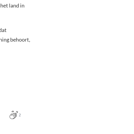
het land in
dat
ning behoort,
2