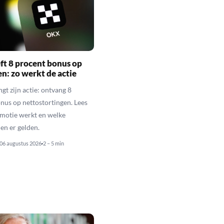
t 8 procent bonus op
en: zo werkt de actie
gt zijn actie: ontvang 8
nus op nettostortingen. Lees
motie werkt en welke
n er gelden.
06 augustus 2026
2 – 5 min