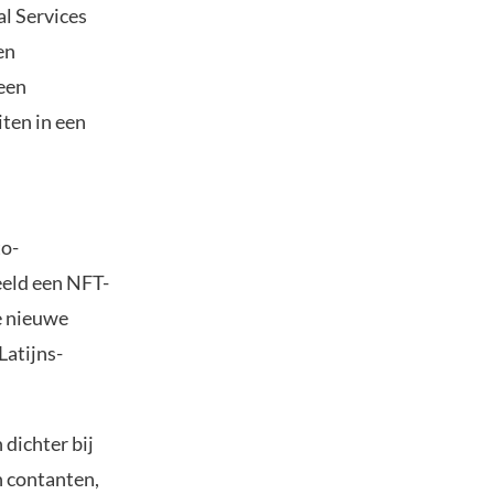
al Services
en
 een
ten in een
to-
eeld een NFT-
e nieuwe
Latijns-
dichter bij
n contanten,