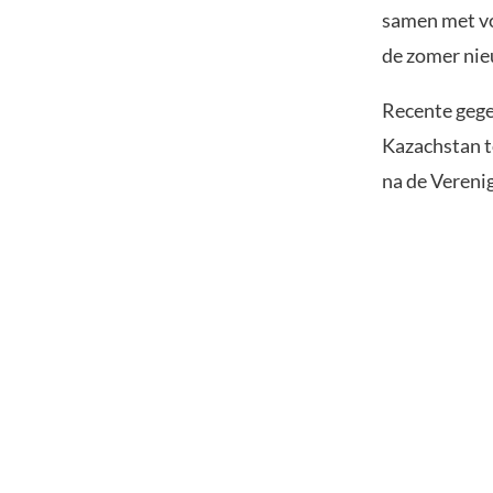
samen met vo
de zomer nie
Recente gege
Kazachstan t
na de Vereni