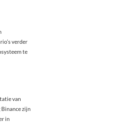
n
rio’s verder
cosysteem te
tatie van
 Binance zijn
er in