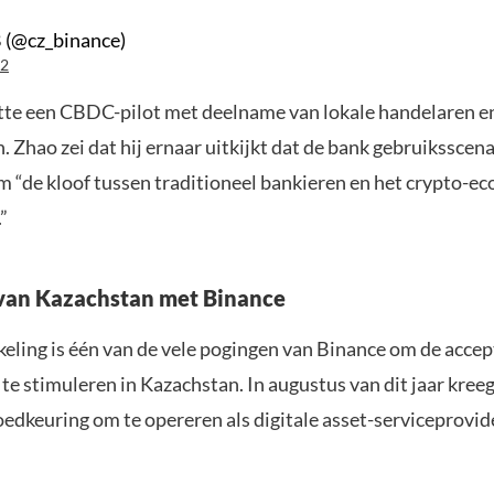
 (@cz_binance)
22
tte een CBDC-pilot met deelname van lokale handelaren e
Zhao zei dat hij ernaar uitkijkt dat de bank gebruiksscena
m “de kloof tussen traditioneel bankieren en het crypto-e
”
 van Kazachstan met Binance
eling is één van de vele pogingen van Binance om de accep
te stimuleren in Kazachstan. In augustus van dit jaar kreeg
oedkeuring om te opereren als digitale asset-serviceprovid