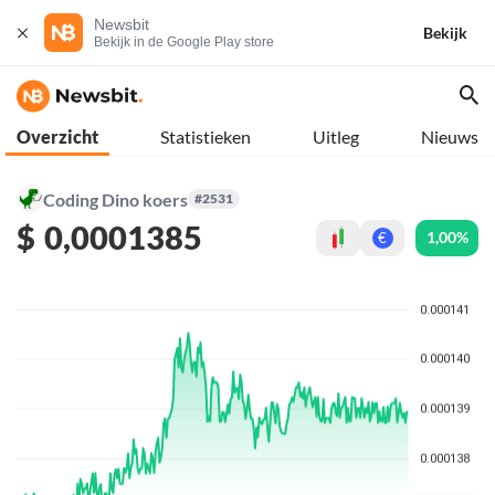
Newsbit
Bekijk
Bekijk in de Google Play store
Overzicht
Statistieken
Uitleg
Nieuws
Coding Dino koers
#2531
$
0,0001385
1,00%
€