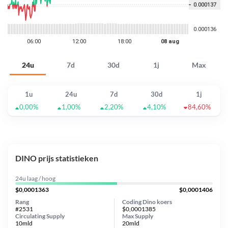
24u
7d
30d
1j
Max
1u
24u
7d
30d
1j
0,00%
1,00%
2,20%
4,10%
84,60%
DINO prijs statistieken
24u laag / hoog
$0,0001363
$0,0001406
Rang
Coding Dino koers
#2531
$0,0001385
Circulating Supply
Max Supply
10mld
20mld