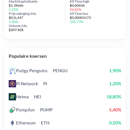
Marktkapitalisatie
All Time
high
$1.39mln
$0,00436
1,35%
96,82%
Prijs wijziging
24u
All Time
low
$0,0₅147
$0,00003173
1,00%
336,73%
Volume 24u
$207.82k
Populaire koersen
Pudgy Penguins
PENGU
1,90%
Pi Network
PI
1,20%
Heima
HEI
18,80%
Pump.fun
PUMP
5,40%
Ethereum
ETH
0,50%