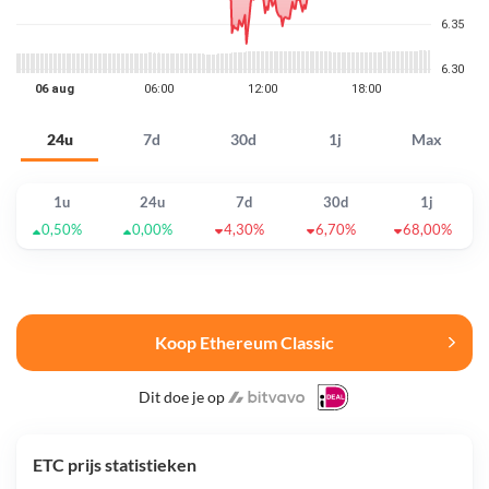
24u
7d
30d
1j
Max
1u
24u
7d
30d
1j
0,50%
0,00%
4,30%
6,70%
68,00%
Koop Ethereum Classic
Dit doe je op
ETC prijs statistieken