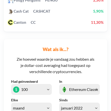
Pudgy Penguins
PENGU
2,30%
Cash Cat
CASHCAT
5,90%
Canton
CC
11,30%
Wat als ik...?
Zie hoeveel waarde je vandaag zou hebben als
je dollar-cost averaging had toegepast op
verschillende cryptocurrencies.
Had geïnvesteerd
In
$
Elke
Sinds