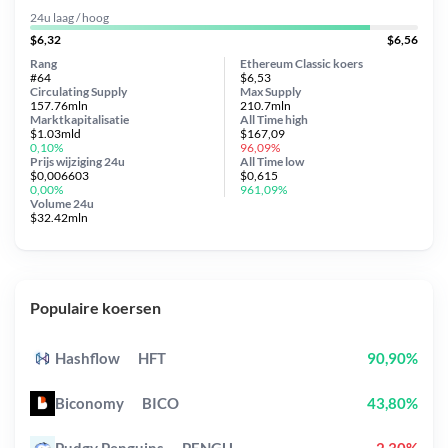
24u laag / hoog
$6,32
$6,56
Rang
Ethereum Classic koers
#64
$6,53
Circulating Supply
Max Supply
157.76mln
210.7mln
Marktkapitalisatie
All Time
high
$1.03mld
$167,09
0,10%
96,09%
Prijs wijziging
24u
All Time
low
$0,006603
$0,615
0,00%
961,09%
Volume 24u
$32.42mln
Populaire koersen
Hashflow
HFT
90,90%
Biconomy
BICO
43,80%