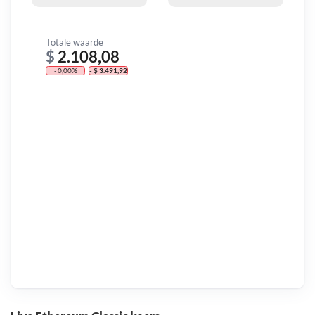
Totale waarde
$
2.108,08
- 0,00%
- $ 3.491,92