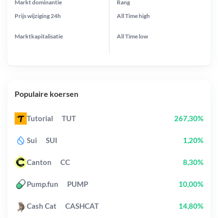
Markt dominantie
Rang
Prijs wijziging
24h
All Time
high
Marktkapitalisatie
All Time
low
Populaire koersen
Tutorial
TUT
267,30%
Sui
SUI
1,20%
Canton
CC
8,30%
Pump.fun
PUMP
10,00%
Cash Cat
CASHCAT
14,80%