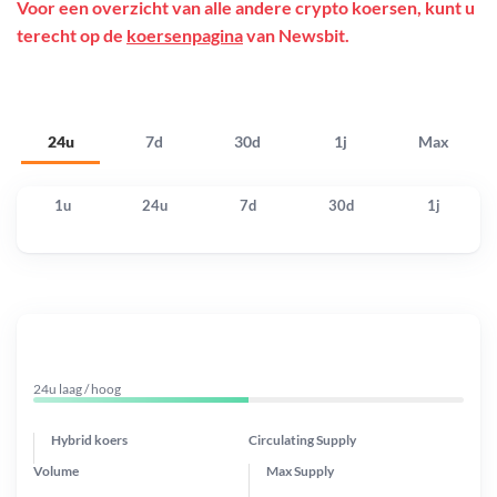
Voor een overzicht van alle andere crypto koersen, kunt u
terecht op de
koersenpagina
van Newsbit.
24u
7d
30d
1j
Max
1u
24u
7d
30d
1j
24u laag / hoog
Hybrid koers
Circulating Supply
Volume
Max Supply