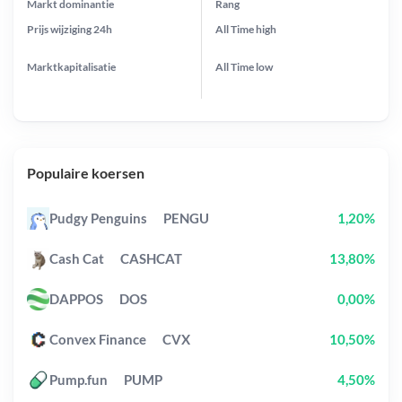
Markt dominantie
Rang
Prijs wijziging
24h
All Time
high
Marktkapitalisatie
All Time
low
Populaire koersen
Pudgy Penguins
PENGU
1,20%
Cash Cat
CASHCAT
13,80%
DAPPOS
DOS
0,00%
Convex Finance
CVX
10,50%
Pump.fun
PUMP
4,50%