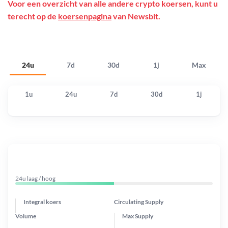
Voor een overzicht van alle andere crypto koersen, kunt u
terecht op de
koersenpagina
van Newsbit.
24u
7d
30d
1j
Max
1u
24u
7d
30d
1j
24u laag / hoog
Integral koers
Circulating Supply
Volume
Max Supply