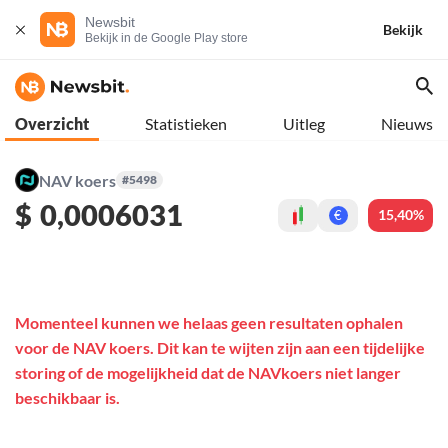
Newsbit
Bekijk
Bekijk in de Google Play store
Overzicht
Statistieken
Uitleg
Nieuws
NAV koers
#5498
$
0,0006031
15,40%
€
Momenteel kunnen we helaas geen resultaten ophalen
voor de NAV koers. Dit kan te wijten zijn aan een tijdelijke
storing of de mogelijkheid dat de NAVkoers niet langer
beschikbaar is.