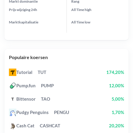
Markt dominantie
Rang
Prijs wijziging
24h
All Time
high
Marktkapitalisatie
All Time
low
Populaire koersen
Tutorial
TUT
174,20%
Pump.fun
PUMP
12,00%
Bittensor
TAO
5,00%
Pudgy Penguins
PENGU
1,70%
Cash Cat
CASHCAT
20,20%