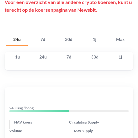
Voor een overzicht van alle andere crypto koersen, kunt u
terecht op de
koersenpagina
van Newsbit.
24u
7d
30d
1j
Max
1u
24u
7d
30d
1j
24u laag / hoog
NAV koers
Circulating Supply
Volume
Max Supply