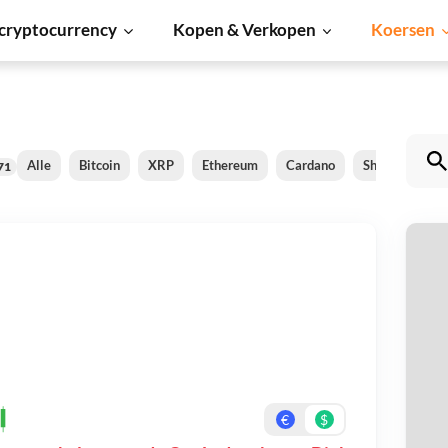
cryptocurrency
Kopen & Verkopen
Koersen
Alle
Bitcoin
XRP
Ethereum
Cardano
Shiba Inu
71
O
Be
On
€
$