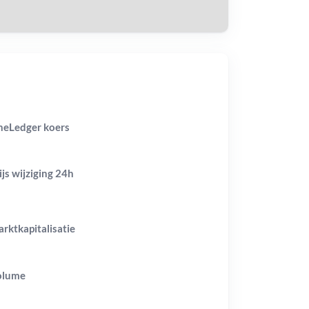
eLedger koers
ijs wijziging
24h
rktkapitalisatie
olume