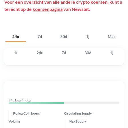
Voor een overzicht van alle andere crypto koersen, kunt u
terecht op de
koersenpagina
van Newsbit.
24u
7d
30d
1j
Max
1u
24u
7d
30d
1j
24u laag / hoog
Pollux Coin koers
Circulating Supply
Volume
Max Supply