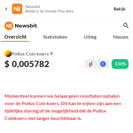
Newsbit
Bekijk
Bekijk in de Google Play store
Overzicht
Statistieken
Uitleg
Nieuws
Pollux Coin koers
#
$
0,005782
3,50%
€
Momenteel kunnen we helaas geen resultaten ophalen
voor de Pollux Coin koers. Dit kan te wijten zijn aan een
tijdelijke storing of de mogelijkheid dat de Pollux
Coinkoers niet langer beschikbaar is.