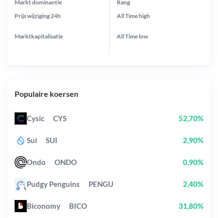
Markt dominantie
Rang
Prijs wijziging
24h
All Time
high
Marktkapitalisatie
All Time
low
Populaire koersen
Cysic
CYS
52,70%
Sui
SUI
2,90%
Ondo
ONDO
0,90%
Pudgy Penguins
PENGU
2,40%
Biconomy
BICO
31,80%