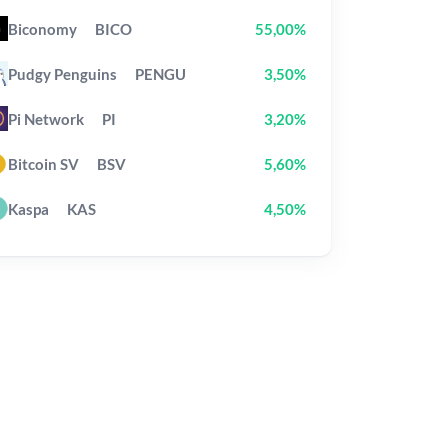
Biconomy
BICO
55,00%
Pudgy Penguins
PENGU
3,50%
Pi Network
PI
3,20%
Bitcoin SV
BSV
5,60%
Kaspa
KAS
4,50%