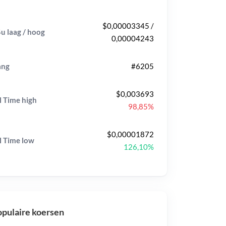
$0,00003345 /
u laag / hoog
0,00004243
ang
#6205
$0,003693
l Time
high
98,85%
$0,00001872
l Time
low
126,10%
pulaire koersen