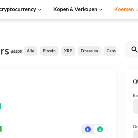
cryptocurrency
Kopen & Verkopen
Koersen
rs
Alle
Bitcoin
XRP
Ethereum
Cardano
Shib
#6205
Q
Be
On
€
$