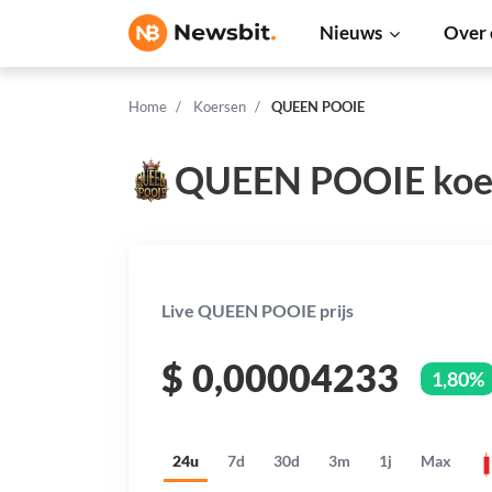
Nieuws
Over 
Home
Koersen
QUEEN POOIE
QUEEN POOIE koe
Live QUEEN POOIE prijs
$
0,00004233
1,80%
24u
7d
30d
3m
1j
Max