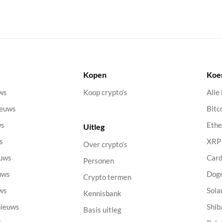
Kopen
Koe
uws
Koop crypto’s
Alle
ieuws
Bitc
ws
Eth
Uitleg
s
XRP
Over crypto’s
euws
Car
Personen
uws
Dog
Crypto termen
uws
Sola
Kennisbank
nieuws
Shib
Basis uitleg