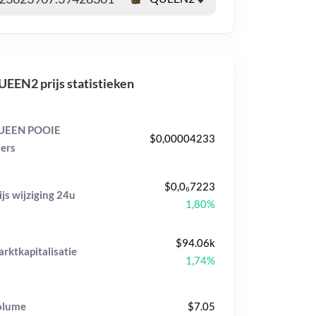
EEN2 prijs statistieken
UEEN POOIE
$0,00004233
ers
$0,0₆7223
ijs wijziging
24u
1,80%
$94.06k
rktkapitalisatie
1,74%
olume
$7.05