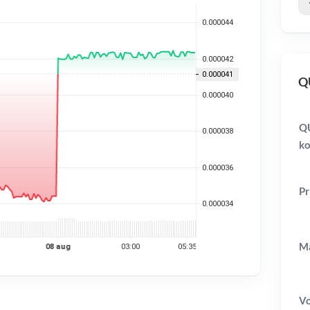
QU
Q
ko
Pr
Ma
V