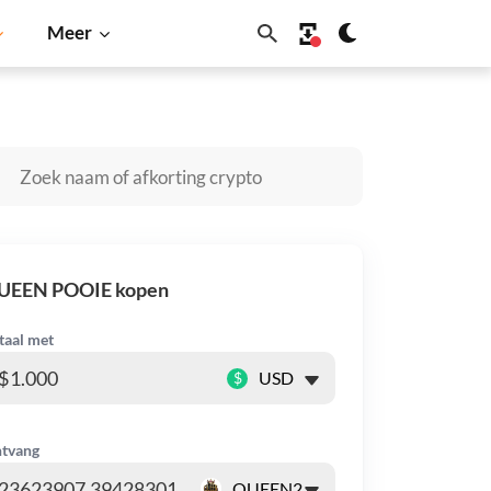
Meer
a Inu
Dogecoin
Solana
BNB
UEEN POOIE kopen
taal met
$
tvang