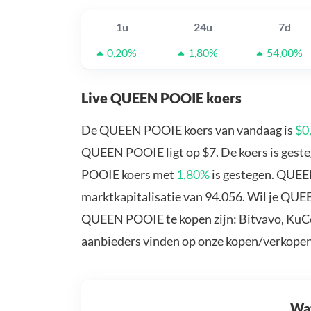
1u
24u
7d
0,20%
1,80%
54,00%
Live QUEEN POOIE koers
De QUEEN POOIE koers van vandaag is
$0
QUEEN POOIE ligt op $7. De koers is gest
POOIE koers met
1,80%
is gestegen. QUEE
marktkapitalisatie van 94.056. Wil je QU
QUEEN POOIE te kopen zijn: Bitvavo, KuCo
aanbieders vinden op onze kopen/verkopen
Wat 