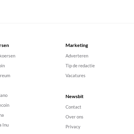
rsen
Marketing
 koersen
Adverteren
oin
Tip de redactie
ereum
Vacatures
dano
Newsbit
ecoin
Contact
na
Over ons
a Inu
Privacy