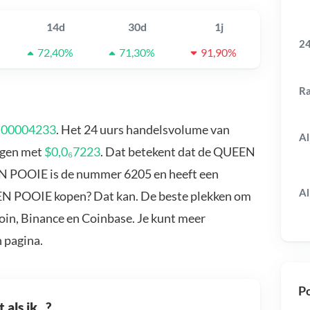
14d
30d
1j
24
72,40%
71,30%
91,90%
R
,00004233
. Het 24 uurs handelsvolume van
Al
egen met
$0,0₆7223
. Dat betekent dat de QUEEN
N POOIE is de nummer 6205 en heeft een
Al
EEN POOIE kopen? Dat kan. De beste plekken om
in, Binance en Coinbase. Je kunt meer
 pagina.
Po
als ik...?