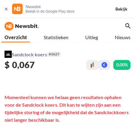
Newsbit
Bekijk
Bekijk in de Google Play store
Overzicht
Statistieken
Uitleg
Nieuws
Sandclock koers
#3627
$
0,067
0,00%
€
Momenteel kunnen we helaas geen resultaten ophalen
voor de Sandclock koers. Dit kan te wijten zijn aan een
tijdelijke storing of de mogelijkheid dat de Sandclockkoers
niet langer beschikbaar is.