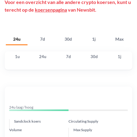
Voor een overzicht van alle andere crypto koersen, kunt u
terecht op de
koersenpagina
van Newsbit.
24u
7d
30d
1j
Max
1u
24u
7d
30d
1j
24u laag / hoog
Sandclock koers
Circulating Supply
Volume
Max Supply