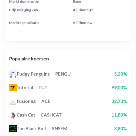
Markt dominantie
Rang
Prijs wijziging
24h
All Time
high
Marktkapitalisatie
All Time
low
Populaire koersen
Pudgy Penguins
PENGU
5,20%
Tutorial
TUT
99,00%
Fusionist
ACE
32,70%
Cash Cat
CASHCAT
11,80%
The Black Bull
ANSEM
3,80%