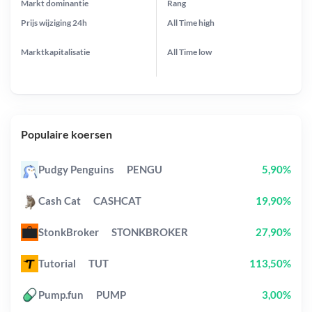
Markt dominantie
Rang
Prijs wijziging
24h
All Time
high
Marktkapitalisatie
All Time
low
Populaire koersen
Pudgy Penguins
PENGU
5,90%
Cash Cat
CASHCAT
19,90%
StonkBroker
STONKBROKER
27,90%
Tutorial
TUT
113,50%
Pump.fun
PUMP
3,00%