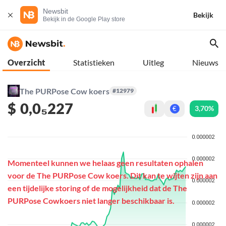
Newsbit
Bekijk
Bekijk in de Google Play store
Overzicht
Statistieken
Uitleg
Nieuws
The PURPose Cow koers
#12979
$
0,0₅227
3,70%
€
Momenteel kunnen we helaas geen resultaten ophalen
voor de The PURPose Cow koers. Dit kan te wijten zijn aan
een tijdelijke storing of de mogelijkheid dat de The
PURPose Cowkoers niet langer beschikbaar is.