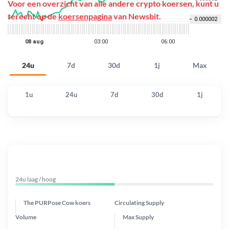
Voor een overzicht van alle andere crypto koersen, kunt u
terecht op de
koersenpagina
van Newsbit.
24u
7d
30d
1j
Max
1u
24u
7d
30d
1j
24u laag / hoog
The PURPose Cow koers
Circulating Supply
Volume
Max Supply