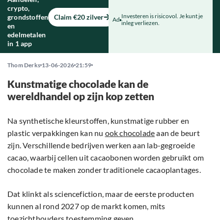
crypto,
Investeren is risicovol. Je kunt je
grondstoffen
Claim €20 zilver
Ad
inleg verliezen.
en
edelmetalen
in 1 app
Thom Derks
13-06-2026
21:59
Kunstmatige chocolade kan de
wereldhandel op zijn kop zetten
Na synthetische kleurstoffen, kunstmatige rubber en
plastic verpakkingen kan nu
ook chocolade
aan de beurt
zijn. Verschillende bedrijven werken aan lab-gegroeide
cacao, waarbij cellen uit cacaobonen worden gebruikt om
chocolade te maken zonder traditionele cacaoplantages.
Dat klinkt als sciencefiction, maar de eerste producten
kunnen al rond 2027 op de markt komen, mits
toezichthouders toestemming geven.