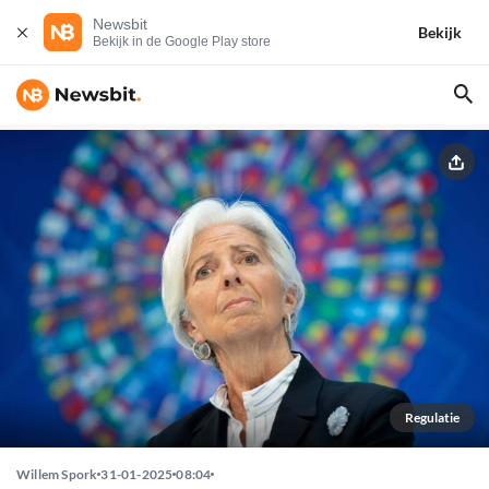
Newsbit
Bekijk
Bekijk in de Google Play store
Regulatie
Willem Spork
31-01-2025
08:04