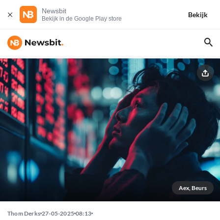
Newsbit
Bekijk
Bekijk in de Google Play store
Aex, Beurs
Thom Derks
27-05-2025
08:13