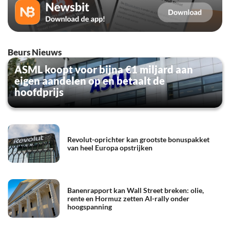
Beurs Nieuws
ASML koopt voor bijna €1 miljard aan
eigen aandelen op en betaalt de
hoofdprijs
Revolut-oprichter kan grootste bonuspakket
van heel Europa opstrijken
Banenrapport kan Wall Street breken: olie,
rente en Hormuz zetten AI-rally onder
hoogspanning