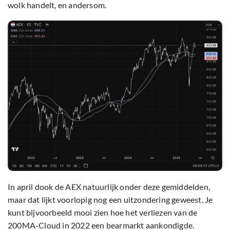
wolk handelt, en andersom.
In april dook de AEX natuurlijk onder deze gemiddelden,
maar dat lijkt voorlopig nog een uitzondering geweest. Je
kunt bijvoorbeeld mooi zien hoe het verliezen van de
200MA-Cloud in 2022 een bearmarkt aankondigde.