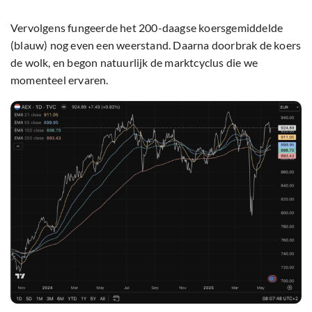
Vervolgens fungeerde het 200-daagse koersgemiddelde
(blauw) nog even een weerstand. Daarna doorbrak de koers
de wolk, en begon natuurlijk de marktcyclus die we
momenteel ervaren.