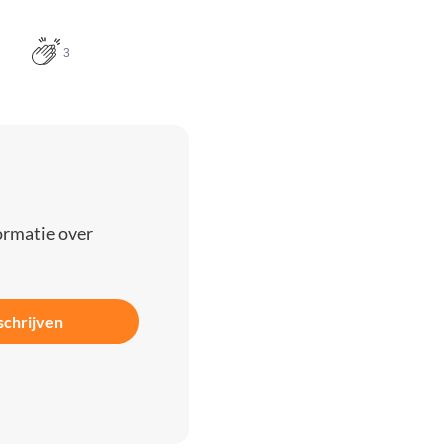
3
ormatie over
schrijven