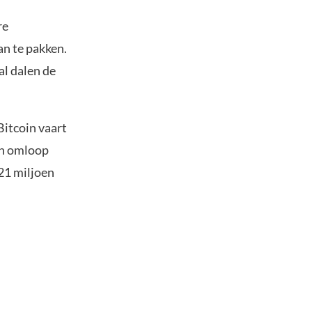
re
an te pakken.
al dalen de
 Bitcoin vaart
in omloop
21 miljoen