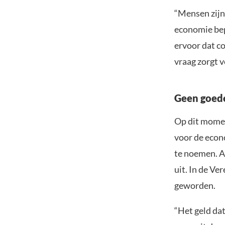
“Mensen zijn
economie bep
ervoor dat c
vraag zorgt v
Geen goede
Op dit momen
voor de econo
te noemen. Al
uit. In de Ve
geworden.
“Het geld da