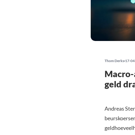
Thom Derks
17-04
Macro-a
geld dra
Andreas Sten
beurskoersen 
geldhoeveelhe