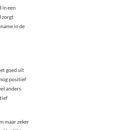
 in een
 zorgt
ename in de
et goed uit
nog positief
eel anders
tief
am maar zeker