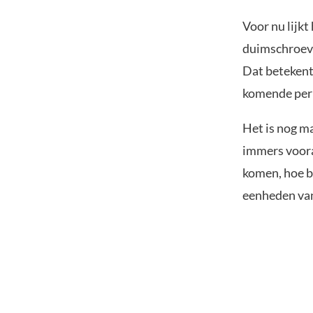
Voor nu lijk
duimschroeve
Dat betekent
komende per
Het is nog m
immers voora
komen, hoe b
eenheden van