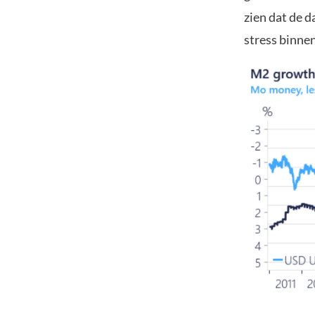
zien dat de d
stress binne