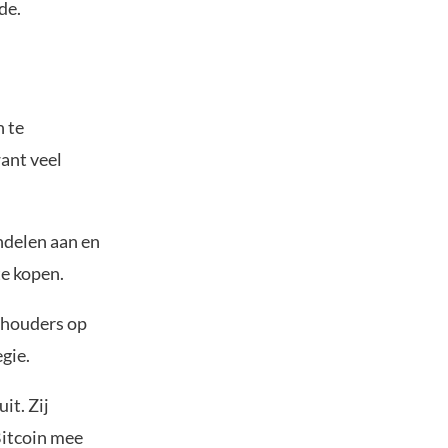
de.
n te
want veel
ndelen aan en
te kopen.
lhouders op
gie.
it. Zij
Bitcoin mee