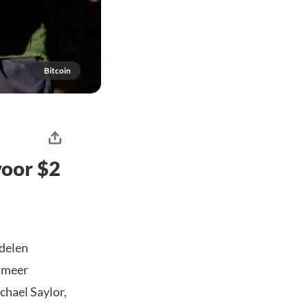
Bitcoin
voor $2
delen
n meer
chael Saylor,