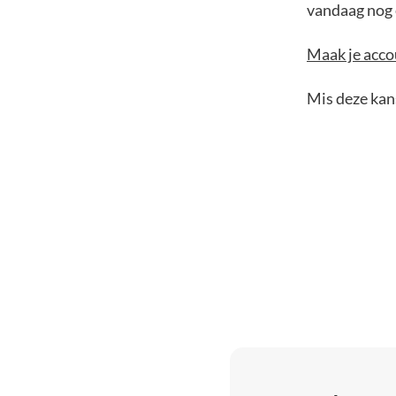
vandaag nog e
Maak je accou
Mis deze kans