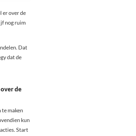
 er over de
ijf nog ruim
andelen. Dat
egy dat de
 over de
n te maken
Bovendien kun
acties. Start