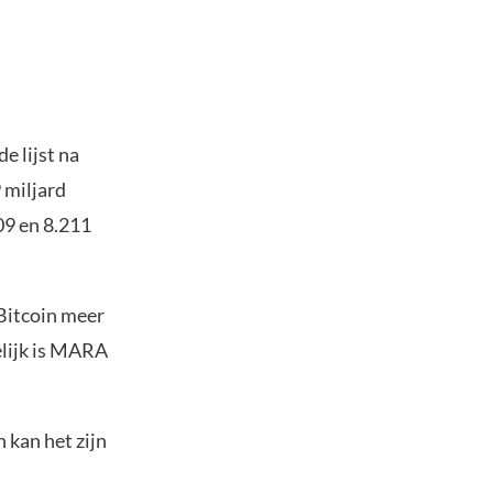
e lijst na
 miljard
09 en 8.211
 Bitcoin meer
elijk is MARA
 kan het zijn