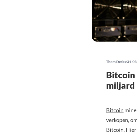
Thom Derks
31-03
Bitcoi
miljard
Bitcoin
miner
verkopen, om
Bitcoin. Hie