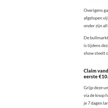
Overigens ga
afgelopen vij
onder zijn al
De bullmarkt
is tijdens de
show steelt o
Claim vand
eerste €10
Grijp deze u
via de knop h
je 7 dagen la