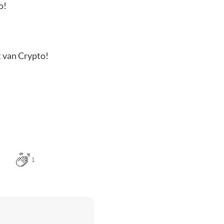
o!
t van Crypto!
1