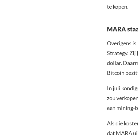
te kopen.
MARA staa
Overigens is
Strategy. Zij
dollar. Daarm
Bitcoin bezit
In juli kondi
zou verkopen
een mining-b
Als die koste
dat MARA uit