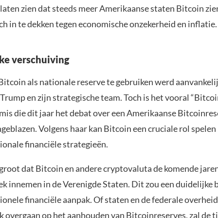
laten zien dat steeds meer Amerikaanse staten Bitcoin zien
ch in te dekken tegen economische onzekerheid en inflatie.
eke verschuiving
Bitcoin als nationale reserve te gebruiken werd aanvankeli
rump en zijn strategische team. Toch is het vooral “Bitco
is die dit jaar het debat over een Amerikaanse Bitcoinre
ngeblazen. Volgens haar kan Bitcoin een cruciale rol spelen
tionale financiële strategieën.
t groot dat Bitcoin en andere cryptovaluta de komende jare
lek innemen in de Verenigde Staten. Dit zou een duidelijke
ionele financiële aanpak. Of staten en de federale overheid
 overgaan op het aanhouden van Bitcoinreserves, zal de ti