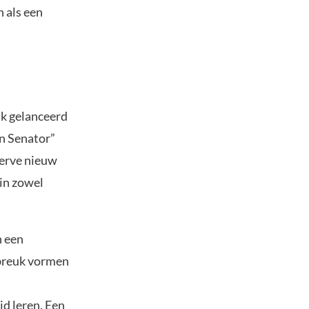
 als een
jk gelanceerd
in Senator”
serve nieuw
 in zowel
n een
 breuk vormen
jd leren. Een