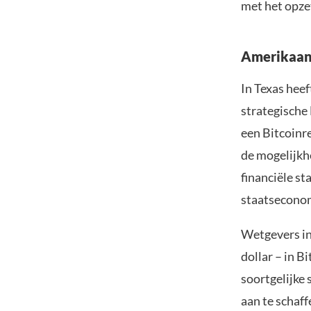
met het opze
Amerikaans
In Texas hee
strategische 
een Bitcoinre
de mogelijkh
financiële st
staatseconom
Wetgevers i
dollar – in B
soortgelijke 
aan te schaf