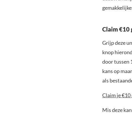
gemakkelijke 
Claim €10 
Grijp deze u
knop hieronde
door tussen 
kans op maar 
als bestaand
Claim je €10
Mis deze kans