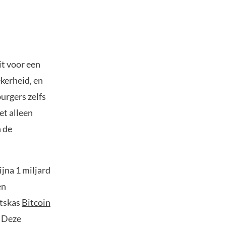
it voor een
ekerheid, en
burgers zelfs
et alleen
n de
jna 1 miljard
en
atskas
Bitcoin
. Deze