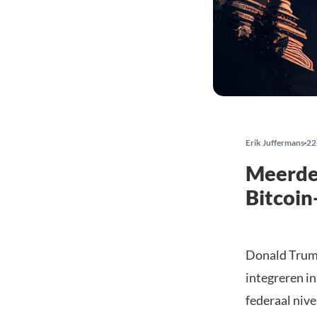
Erik Juffermans
22
Meerder
Bitcoin
Donald Trump
integreren in
federaal nive