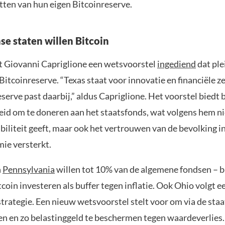
tten van hun eigen Bitcoinreserve.
e staten willen Bitcoin
ft Giovanni Capriglione een wetsvoorstel
ingediend
dat ple
Bitcoinreserve. “Texas staat voor innovatie en financiële z
serve past daarbij,” aldus Capriglione. Het voorstel biedt 
eid om te doneren aan het staatsfonds, wat volgens hem ni
abiliteit geeft, maar ook het vertrouwen van de bevolking i
ie versterkt.
n
Pennsylvania
willen tot 10% van de algemene fondsen – bi
itcoin investeren als buffer tegen inflatie. Ook Ohio volgt e
strategie. Een nieuw wetsvoorstel stelt voor om via de sta
fen en zo belastinggeld te beschermen tegen waardeverlies