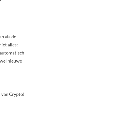
an via de
iet alles:
 automatisch
zowel nieuwe
t van Crypto!