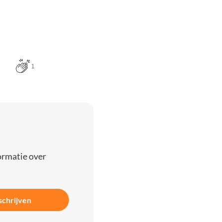
1
ormatie over
schrijven