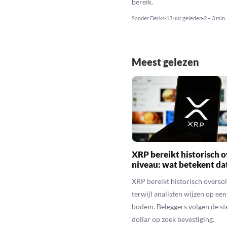
bereik.
Sander Derks
13 uur geleden
2 – 3 min
Meest gelezen
XRP bereikt historisch o
niveau: wat betekent da
XRP bereikt historisch overso
terwijl analisten wijzen op ee
bodem. Beleggers volgen de st
dollar op zoek bevestiging.