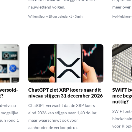
nauwlettend volgen.
meer over 
Willem Spork
15 uur geleden
1 – 3 min
Ivo Melchers
versold-
ChatGPT ziet XRP koers naar dit
SWIFT b
t?
niveau stijgen 31 december 2026
mee bego
nuttig?
ld-niveau
ChatGPT verwacht dat de XRP koers
SWIFT zet 
n mogelijke
eind 2026 kan stijgen naar 1,40 dollar,
blockchain
eun rond 1
maar waarschuwt ook voor
voor Rippl
aanhoudende verkoopdruk.