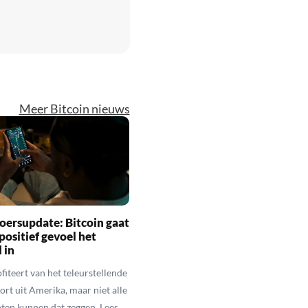
Meer Bitcoin nieuws
oersupdate: Bitcoin gaat
positief gevoel het
 in
fiteert van het teleurstellende
rt uit Amerika, maar niet alle
en kunnen dat zeggen. Lees