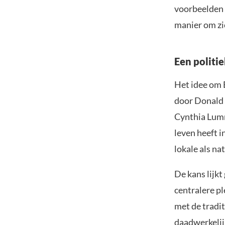
voorbeelden 
manier om zi
Een politi
Het idee om 
door Donald T
Cynthia Lumm
leven heeft i
lokale als na
De kans lijk
centralere p
met de tradit
daadwerkelijk