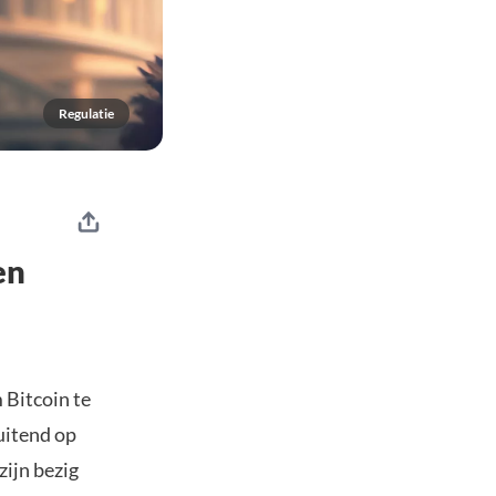
Regulatie
en
 Bitcoin te
luitend op
zijn bezig