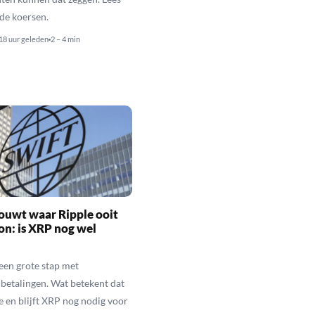
de koersen.
18 uur geleden
2 – 4 min
ouwt waar Ripple ooit
n: is XRP nog wel
een grote stap met
betalingen. Wat betekent dat
e en blijft XRP nog nodig voor