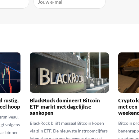
d rustig,
BlackRock domineert Bitcoin
Crypto k
veel hoop
ETF-markt met dagelijkse
met een 
aankopen
weekend
ersniveau.
BlackRock blijft massaal Bitcoin kopen
Bitcoin pro
igt volgens
via zijn ETF. De nieuwste instroomcijfers
banenrappo
lar binnen
laten zien waarom beleggers de markt
cryptomunt