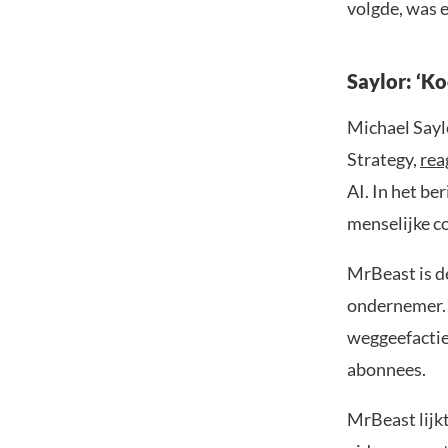
volgde, was 
Saylor: ‘Ko
Michael Sayl
Strategy,
rea
AI. In het be
menselijke c
MrBeast is 
ondernemer. 
weggeefactie
abonnees.
MrBeast lijkt