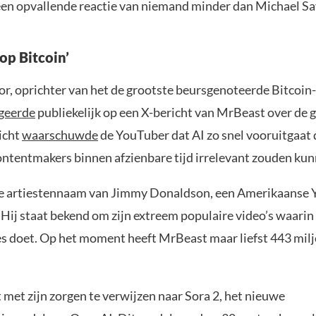
een opvallende reactie van niemand minder dan Michael Sa
op Bitcoin’
or, oprichter van het de grootste beursgenoteerde Bitcoi
geerde
publiekelijk op een X-bericht van MrBeast over de 
richt
waarschuwde
de YouTuber dat AI zo snel vooruitgaat 
ontentmakers binnen afzienbare tijd irrelevant zouden ku
de artiestennaam van Jimmy Donaldson, een Amerikaanse 
Hij staat bekend om zijn extreem populaire video’s waarin 
s doet. Op het moment heeft MrBeast maar liefst 443 mil
 met zijn zorgen te verwijzen naar Sora 2, het nieuwe