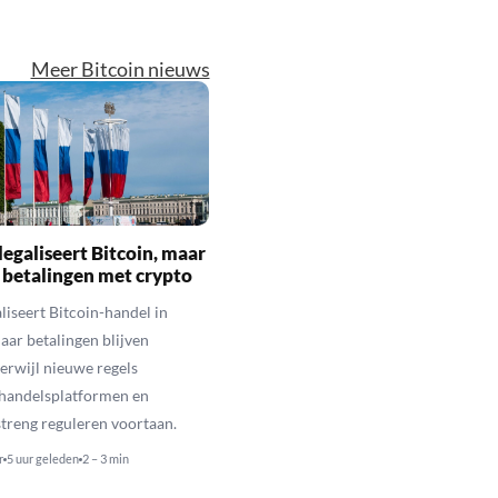
Meer Bitcoin nieuws
legaliseert Bitcoin, maar
 betalingen met crypto
aliseert Bitcoin-handel in
aar betalingen blijven
erwijl nieuwe regels
 handelsplatformen en
streng reguleren voortaan.
r
5 uur geleden
2 – 3 min