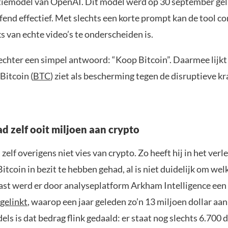
iemodel van OpenAI. Dit model werd op 30 september gel
ffend effectief. Met slechts een korte prompt kan de tool 
s van echte video’s te onderscheiden is.
echter een simpel antwoord: “Koop Bitcoin”. Daarmee lijkt 
 Bitcoin (
BTC
) ziet als bescherming tegen de disruptieve k
d zelf ooit miljoen aan crypto
zelf overigens niet vies van crypto. Zo heeft hij in het verl
tcoin in bezit te hebben gehad, al is niet duidelijk om wel
ast werd er door analyseplatform Arkham Intelligence een
gelinkt
, waarop een jaar geleden zo’n 13 miljoen dollar aa
els is dat bedrag flink gedaald: er staat nog slechts 6.700 d