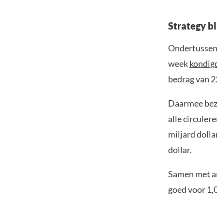
Strategy bl
Ondertussen b
week
kondig
bedrag van 22
Daarmee bezi
alle circuler
miljard dolla
dollar.
Samen met an
goed voor 1,0