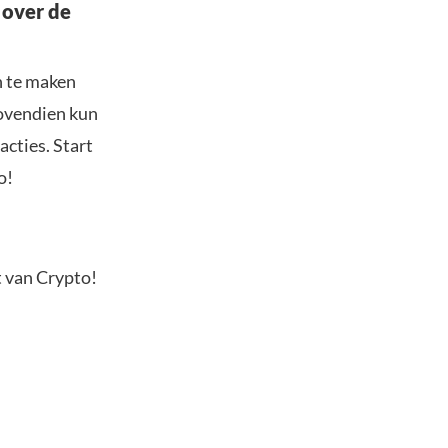
 over de
n te maken
Bovendien kun
acties. Start
o!
t van Crypto!