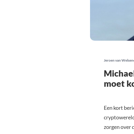
Jeroen van Welsen
Michael
moet k
Een kort ber
cryptowereld
zorgen over d