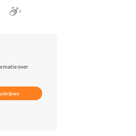
0
ormatie over
schrijven