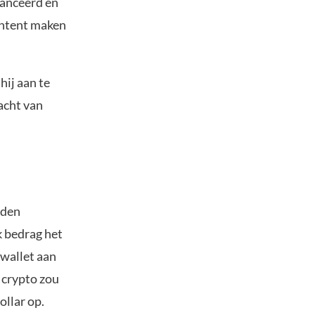
anceerd en
content maken
hij aan te
racht van
eden
k bedrag het
 wallet aan
n crypto zou
ollar op.