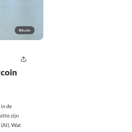
Bitcoin
tcoin
 in de
tte zijn
 (AI). Wat