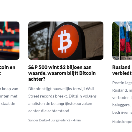
coin en
S&P 500 wint $2 biljoen aan
Rusland 
t
waarde, waarom blijft Bitcoin
verbiedt
achter?
Poetin leg
n knap van
Bitcoin stijgt nauwelijks terwijl Wall
Rusland, m
munten met
Street records breekt. Dit zijn volgens
verboden t
 staat de
analisten de belangrijkste oorzaken
beleggers,
achter die achterstand.
bedrijven 
Sander Derks
4 uur geleden
2 – 4 min
Hidde Schepe