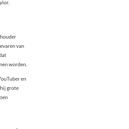
ylor.
n-houder
gevaren van
dat
nnen worden.
YouTuber en
hij grote
joen