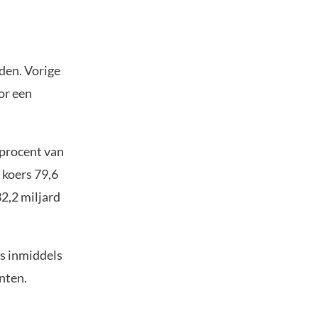
iden. Vorige
or een
 procent van
 koers 79,6
2,2 miljard
es inmiddels
nten.