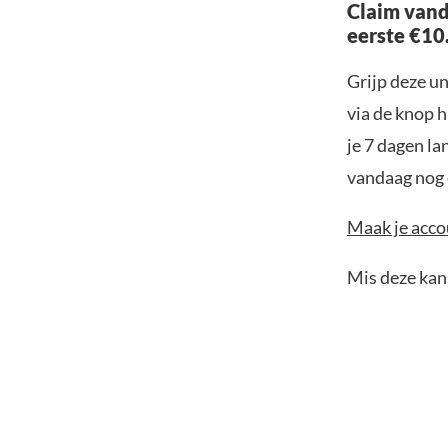
Claim vand
eerste €10
Grijp deze u
via de knop h
je 7 dagen la
vandaag nog e
Maak je accou
Mis deze kans