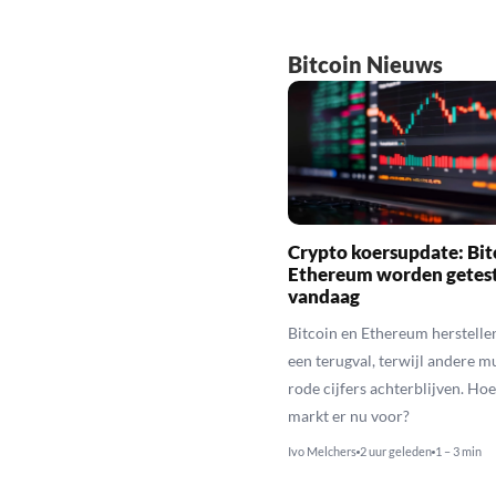
Bitcoin Nieuws
Crypto koersupdate: Bit
Ethereum worden getes
vandaag
Bitcoin en Ethereum herstelle
een terugval, terwijl andere 
rode cijfers achterblijven. Hoe
markt er nu voor?
Ivo Melchers
2 uur geleden
1 – 3 min