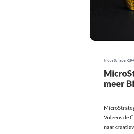
Hidde Scheper
29-
MicroSt
meer Bi
MicroStrategy
Volgens de CE
naar creatie