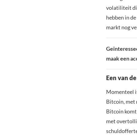
volatiliteit
hebben in de 
markt nog ve
Geïnteressee
maak een acc
Een van de
Momenteel is
Bitcoin, met
Bitcoin komt 
met overtolli
schuldofferte