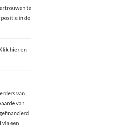
vertrouwen te
positie in de
Klik hier
en
eerders van
twaarde van
 gefinancierd
l via een