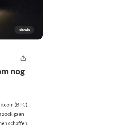
Bitcoin
 om nog
itcoin (BTC)
.
p zoek gaan
nen schaffen.