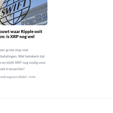
ouwt waar Ripple ooit
n: is XRP nog wel
een grote stap met
betalingen. Wat betekent dat
e en blijft XRP nog nodig voor
nale transacties?
ns
02 augustus 2026
2 – 4 min