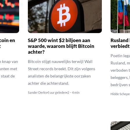
coin en
S&P 500 wint $2 biljoen aan
Rusland 
t
waarde, waarom blijft Bitcoin
verbiedt
achter?
Poetin leg
n knap van
Bitcoin stijgt nauwelijks terwijl Wall
Rusland, m
munten met
Street records breekt. Dit zijn volgens
verboden t
 staat de
analisten de belangrijkste oorzaken
beleggers,
achter die achterstand.
bedrijven 
Sander Derks
5 uur geleden
2 – 4 min
Hidde Schepe