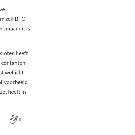
eve
om zelf BTC-
, maar dit is
sloten heeft
e contanten
st wellicht
bijvoorbeeld
et heeft in
0