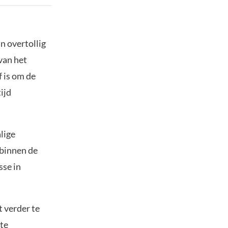
n overtollig
 van het
f is om de
ijd
lige
 binnen de
sse in
 verder te
ote