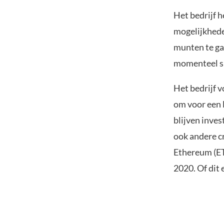
Het bedrijf h
mogelijkheden
munten te gaa
momenteel sl
Het bedrijf 
om voor een l
blijven inves
ook andere c
Ethereum (ET
2020. Of dit 