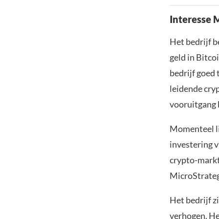
Interesse 
Het bedrijf b
geld in Bitco
bedrijf goed 
leidende cryp
vooruitgang 
Momenteel li
investering 
crypto-markt
MicroStrategy
Het bedrijf 
verhogen. He