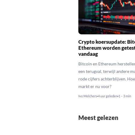
Crypto koersupdate: Bit
Ethereum worden getes
vandaag
Bitcoin en Ethereum herstelle
een terugval, terwijl andere 
rode cijfers achterblijven. Hoe
markt er nu voor?
Ivo Melchers
4 uur geleden
1 – 3 min
Meest gelezen