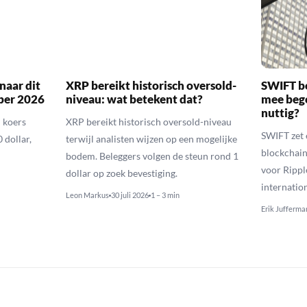
naar dit
XRP bereikt historisch oversold-
SWIFT b
ber 2026
niveau: wat betekent dat?
mee bego
nuttig?
 koers
XRP bereikt historisch oversold-niveau
SWIFT zet 
 dollar,
terwijl analisten wijzen op een mogelijke
blockchain
bodem. Beleggers volgen de steun rond 1
voor Rippl
dollar op zoek bevestiging.
internatio
Leon Markus
30 juli 2026
1 – 3 min
Erik Jufferma