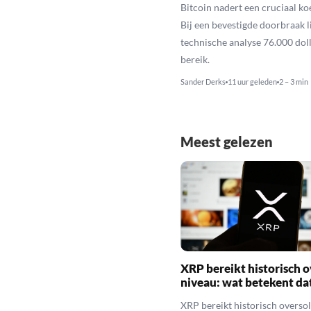
Bitcoin nadert een cruciaal ko
Bij een bevestigde doorbraak l
technische analyse 76.000 dol
bereik.
Sander Derks
11 uur geleden
2 – 3 min
Meest gelezen
XRP bereikt historisch o
niveau: wat betekent da
XRP bereikt historisch overso