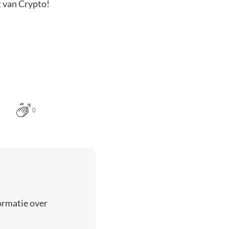
t van Crypto!
0
ormatie over