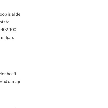
oop is al de
ootste
n 402.100
 miljard,
lor heeft
kend om zijn