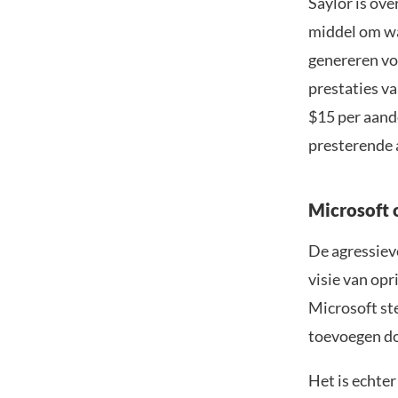
Saylor is ove
middel om wa
genereren vo
prestaties v
$15 per aand
presterende a
Microsoft 
De agressiev
visie van opr
Microsoft ste
toevoegen doo
Het is echter