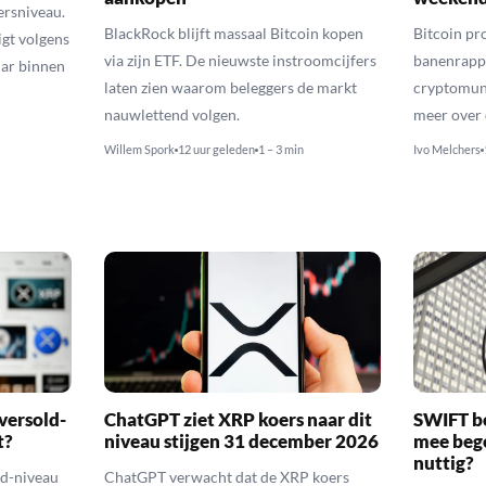
ersniveau.
BlackRock blijft massaal Bitcoin kopen
Bitcoin pro
igt volgens
via zijn ETF. De nieuwste instroomcijfers
banenrappo
lar binnen
laten zien waarom beleggers de markt
cryptomunt
nauwlettend volgen.
meer over 
Willem Spork
12 uur geleden
1 – 3 min
Ivo Melchers
versold-
ChatGPT ziet XRP koers naar dit
SWIFT b
t?
niveau stijgen 31 december 2026
mee bego
nuttig?
ld-niveau
ChatGPT verwacht dat de XRP koers