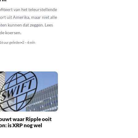
fiteert van het teleurstellende
rt uit Amerika, maar niet alle
en kunnen dat zeggen. Lees
de koersen.
16 uur geleden
2 – 4 min
ouwt waar Ripple ooit
n: is XRP nog wel