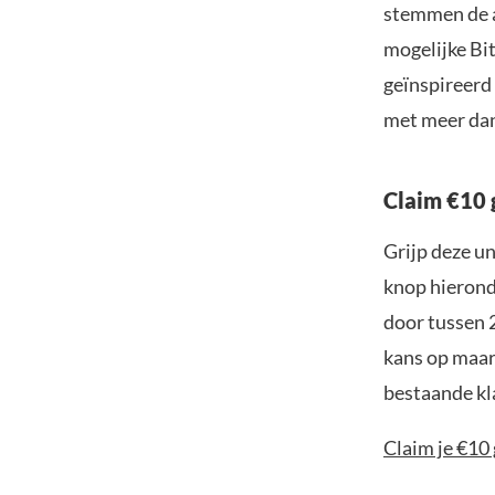
stemmen de a
mogelijke Bit
geïnspireerd
met meer dan
Claim €10 
Grijp deze u
knop hieronde
door tussen 
kans op maar 
bestaande kl
Claim je €10 