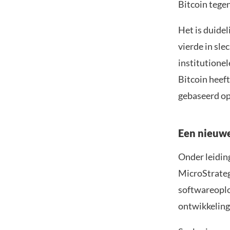
Bitcoin tege
Het is duidel
vierde in sle
institutione
Bitcoin heeft
gebaseerd op
Een nieuwe
Onder leidin
MicroStrateg
softwareoplos
ontwikkelings