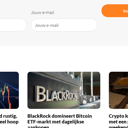
In
Jouw e-mail
d rustig,
BlackRock domineert Bitcoin
Crypto k
veel hoop
ETF-markt met dagelijkse
met een 
aankopen
weekend