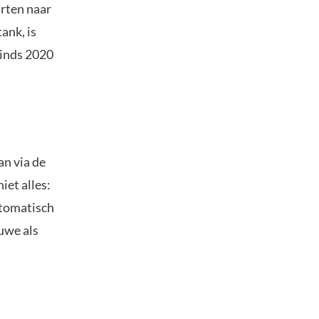
rten naar
ank, is
sinds 2020
an via de
iet alles:
utomatisch
euwe als