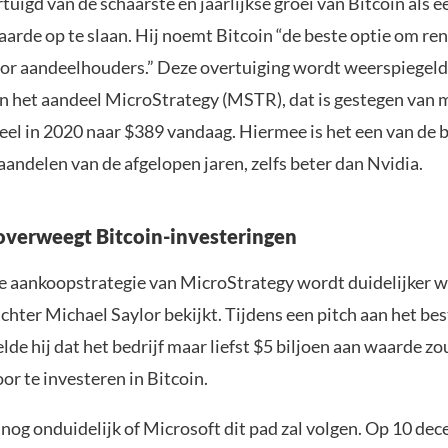
rtuigd van de schaarste en jaarlijkse groei van Bitcoin als 
arde op te slaan. Hij noemt Bitcoin “de beste optie om re
or aandeelhouders.” Deze overtuiging wordt weerspiegeld 
an het aandeel MicroStrategy (MSTR), dat is gestegen van 
eel in 2020 naar $389 vandaag. Hiermee is het een van de 
andelen van de afgelopen jaren, zelfs beter dan Nvidia.
overweegt Bitcoin-investeringen
e aankoopstrategie van MicroStrategy wordt duidelijker w
ichter Michael Saylor bekijkt. Tijdens een pitch aan het be
lde hij dat het bedrijf maar liefst $5 biljoen aan waarde z
r te investeren in Bitcoin.
 nog onduidelijk of Microsoft dit pad zal volgen. Op 10 de