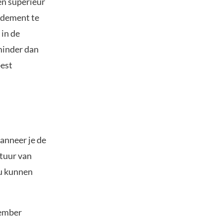
een superieur
ndement te
in de
minder dan
best
anneer je de
stuur van
ou kunnen
cember