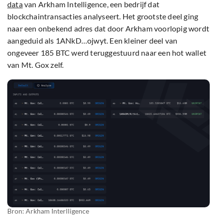
data
van Arkham Intelligence, een bedrijf dat
blockchaintransacties analyseert. Het grootste deel ging
naar een onbekend adres dat door Arkham voorlopig wordt
aangeduid als 1ANkD…ojwyt. Een kleiner deel van
ongeveer 185 BTC werd teruggestuurd naar een hot wallet
van Mt. Gox zelf.
Bron: Arkham Interlligence