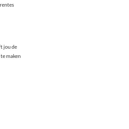
 rentes
t jou de
s te maken