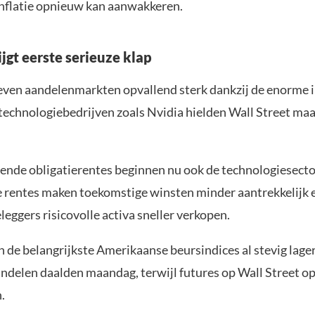
 inflatie opnieuw kan aanwakkeren.
jgt eerste serieuze klap
leven aandelenmarkten opvallend sterk dankzij de enorme 
l technologiebedrijven zoals Nvidia hielden Wall Street m
gende obligatierentes beginnen nu ook de technologiesector
 rentes maken toekomstige winsten minder aantrekkelijk 
leggers risicovolle activa sneller verkopen.
n de belangrijkste Amerikaanse beursindices al stevig lage
andelen daalden maandag, terwijl futures op Wall Street o
.