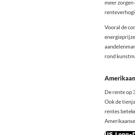
meer zorgen o
renteverhogi
Vooral de co
energieprijze
aandelenmark
rond kunstmat
Amerikaans
De rente op 
Ook de tienj
rentes betek
Amerikaanse