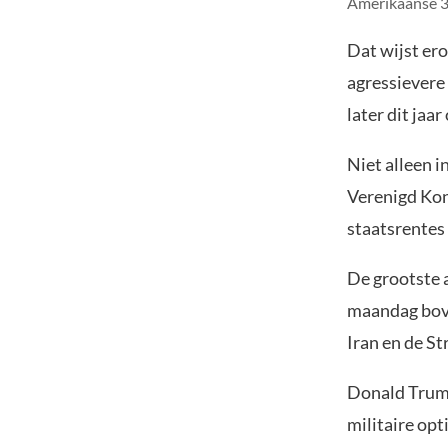
Amerikaanse 30
Dat wijst ero
agressievere 
later dit jaa
Niet alleen i
Verenigd Koni
staatsrentes
De grootste a
maandag bove
Iran en de St
Donald Tru
militaire op