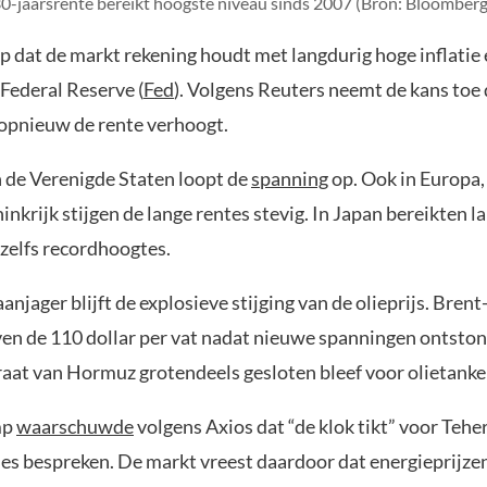
-jaarsrente bereikt hoogste niveau sinds 2007 (Bron: Bloomberg
p dat de markt rekening houdt met langdurig hoge inflatie
Federal Reserve (
Fed
). Volgens Reuters neemt de kans toe 
r opnieuw de rente verhoogt.
n de Verenigde Staten loopt de
spanning
op. Ook in Europa,
nkrijk stijgen de lange rentes stevig. In Japan bereikten 
 zelfs recordhoogtes.
anjager blijft de explosieve stijging van de olieprijs. Brent
n de 110 dollar per vat nadat nieuwe spanningen ontsto
raat van Hormuz grotendeels gesloten bleef voor olietanke
mp
waarschuwde
volgens Axios dat “de klok tikt” voor Tehe
ties bespreken. De markt vreest daardoor dat energieprijze