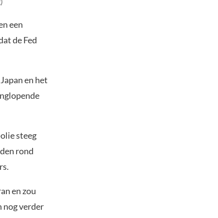
)
 en een
dat de Fed
 Japan en het
langlopende
-olie steeg
nden rond
rs.
ran en zou
n nog verder