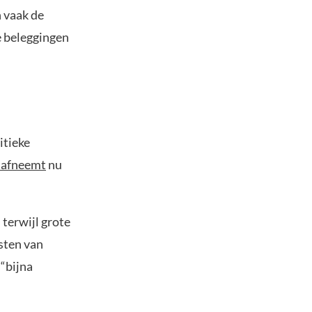
 vaak de
e beleggingen
itieke
 afneemt
nu
 terwijl grote
isten van
“bijna