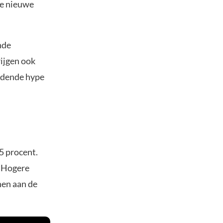
ke nieuwe
nde
rijgen ook
udende hype
5 procent.
. Hogere
nen aan de