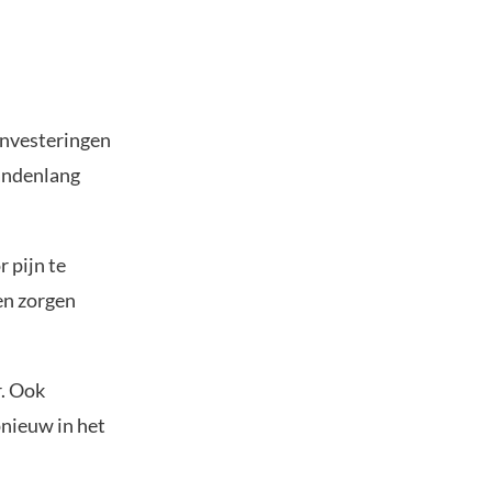
investeringen
aandenlang
 pijn te
en zorgen
r. Ook
pnieuw in het