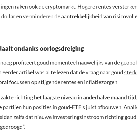
ingen raken ook de cryptomarkt. Hogere rentes versterken
dollar en verminderen de aantrekkelijkheid van risicovoll
daalt ondanks oorlogsdreiging
noeg profiteert goud momenteel nauwelijks van de geopol
n eerder artikel was al te lezen dat de vraag naar goud
sterk
ral focussen op stijgende rentes en inflatiezorgen.
zakte richting het laagste niveau in anderhalve maand tijd,
e partijen hun posities in goud-ETF’s juist afbouwen. Anal
lden zelfs dat nieuwe investeringsinstroom richting goud 
pgedroogd”.