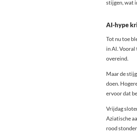
stijgen, wat
AI-hype kri
Tot nu toe b
in AI. Voora
overeind.
Maar de stij
doen. Hogere
ervoor dat be
Vrijdag slote
Aziatische a
rood stonden