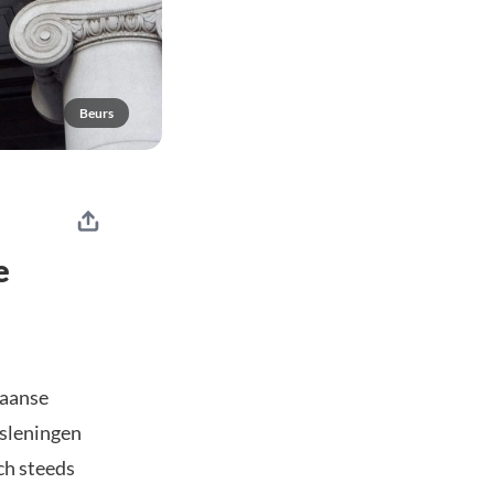
Beurs
e
kaanse
tsleningen
ch steeds