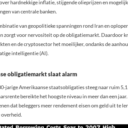
ver hardnekkige inflatie, stijgende olieprijzen en mogelij
ngen van centrale banken.
mbinatie van geopolitieke spanningen rond Iran en oplope
n zorgt voor nervositeit op de obligatiemarkt. Daardoor k
ten en de cryptosector het moeilijker, ondanks de aanho
ige intelligentie (AI).
e obligatiemarkt slaat alarm
30-jarige Amerikaanse staatsobligaties steeg naar ruim 5,1
aarsrente bereikte het hoogste niveau in meer dan een jaar
enen dat beleggers meer rendement eisen om geld uit te le
 overheid.