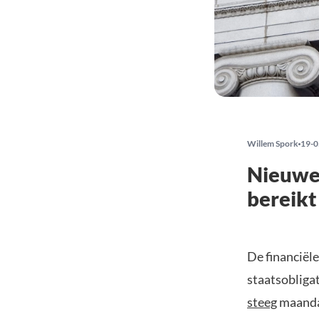
Willem Spork
19-0
Nieuwe 
bereikt
De financiël
staatsobliga
steeg
maandag