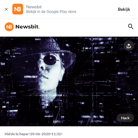
Newsbit
Bekijk
Bekijk in de Google Play store
Hack
Hidde Scheper
20-06-2020
11:32