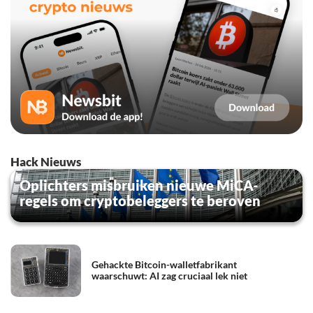
Hack Nieuws
Oplichters misbruiken nieuwe MiCA-
regels om cryptobeleggers te beroven
Gehackte Bitcoin-walletfabrikant
waarschuwt: AI zag cruciaal lek niet