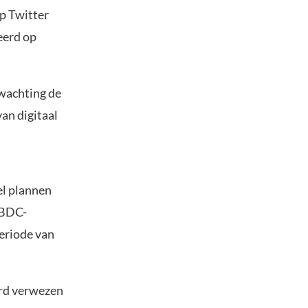
op Twitter
eerd op
wachting de
van digitaal
el plannen
CBDC-
eriode van
erd verwezen