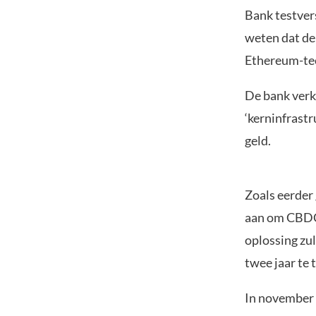
Bank testver
weten dat de
Ethereum-te
De bank verk
‘kerninfrastru
geld.
Zoals eerder 
aan om CBDC-
oplossing zu
twee jaar te 
In november 