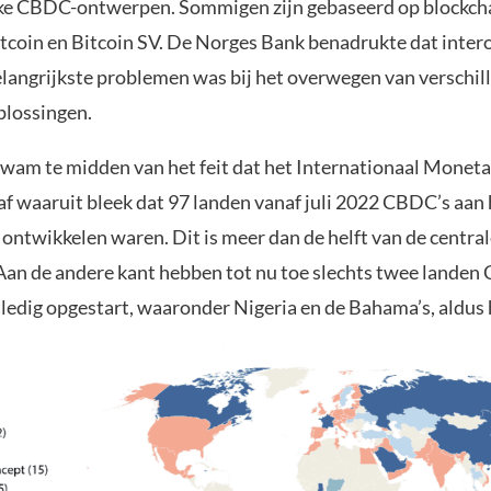
ke CBDC-ontwerpen. Sommigen zijn gebaseerd op blockcha
tcoin en Bitcoin SV. De Norges Bank benadrukte dat intero
elangrijkste problemen was bij het overwegen van verschil
plossingen.
wam te midden van het feit dat het Internationaal Moneta
af waaruit bleek dat 97 landen vanaf juli 2022 CBDC’s aan 
 ontwikkelen waren. Dit is meer dan de helft van de centra
Aan de andere kant hebben tot nu toe slechts twee landen
lledig opgestart, waaronder Nigeria en de Bahama’s, aldus 