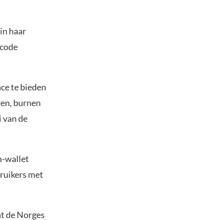
in haar
 code
ace te bieden
ren, burnen
 van de
m-wallet
bruikers met
at de Norges