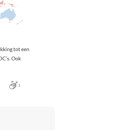
kking tot een
DC’s. Ook
3