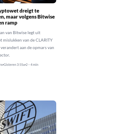
yptowet dreigt te
n, maar volgens Bitwise
een ramp
n van Bitwise legt uit
t mislukken van de CLARITY
 verandert aan de opmars van
ector.
ns
Gisteren 3:55u
2 – 4 min