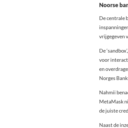
Noorse ban
De centrale 
inspanningen 
vrijgegeven v
De ‘sandbox’,
voor interact
en overdrage
Norges Bank,
Nahmii benad
MetaMask niet
de juiste cre
Naast de inz