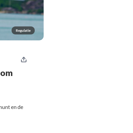
Regulatie
 om
munt en de