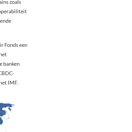
ins zoals
perabiliteit
lende
ir Fonds een
het
le banken
 CBDC-
het IMF.