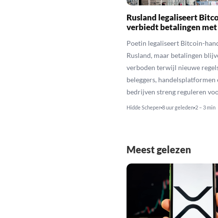
Rusland legaliseert Bitc
verbiedt betalingen met
Poetin legaliseert Bitcoin-hand
Rusland, maar betalingen blijv
verboden terwijl nieuwe regel
beleggers, handelsplatformen 
bedrijven streng reguleren voo
Hidde Scheper
8 uur geleden
2 – 3 min
Meest gelezen