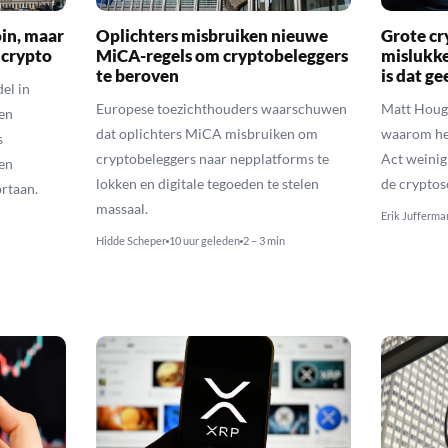
oin, maar
Oplichters misbruiken nieuwe
Grote cr
 crypto
MiCA-regels om cryptobeleggers
mislukke
te beroven
is dat g
el in
Europese toezichthouders waarschuwen
Matt Houga
en
dat oplichters MiCA misbruiken om
waarom he
s
cryptobeleggers naar nepplatforms te
Act weinig
en
lokken en digitale tegoeden te stelen
de cryptos
rtaan.
massaal.
Erik Jufferma
Hidde Scheper
10 uur geleden
2 – 3 min