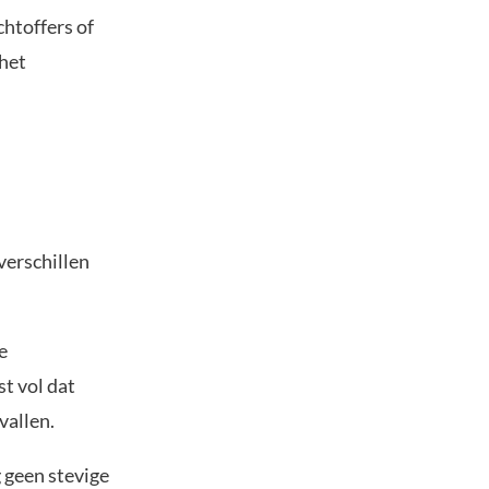
chtoffers of
het
verschillen
e
t vol dat
vallen.
 geen stevige