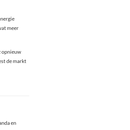
energie
 wat meer
uz opnieuw
iest de markt
panda en