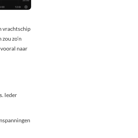
n vrachtschip
 zou zo’n
 vooral naar
s. Ieder
 inspanningen