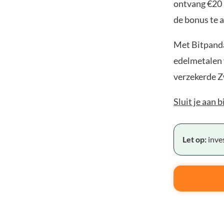
ontvang €20 
de bonus te a
Met Bitpanda
edelmetalen v
verzekerde Z
Sluit je aan 
Let op:
inves