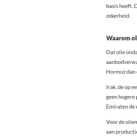
basis heeft.
zekerheid.
Waarom oli
Dat olie ond
aanbodverwac
Hormuz dan e
Irak, de op e
geen hogere 
Emiraten de o
Voor de olie
aan producti