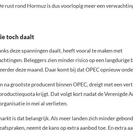
 De rust rond Hormuz is dus voorlopig meer een verwachtin
e toch daalt
anks deze spanningen daalt, heeft vooral te maken met
htingen. Beleggers zien minder risico op een langdurige 
erder deze maand. Daar komt bij dat OPEC opnieuw onder
en na grootste producent binnen OPEC, dreigt met een vert
productiequota krijgt. Dat volgt kort nadat de Verenigde 
rganisatie in mei al verlieten.
markt is dat belangrijk. Als meer landen zich minder gebon
eafspraken, neemt de kans op extra aanbod toe. En extra a