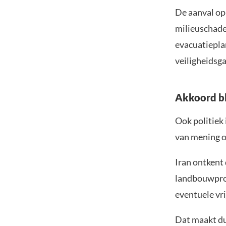
De aanval op 
milieuschade
evacuatieplan
veiligheidsg
Akkoord bl
Ook politiek 
van mening o
Iran ontkent
landbouwprod
eventuele vr
Dat maakt du