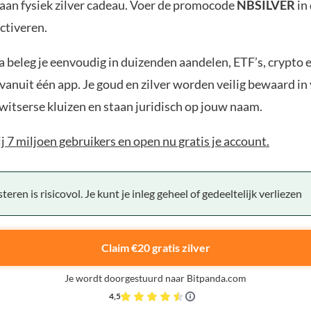
aan fysiek zilver cadeau. Voer de promocode
NBSILVER
in
ctiveren.
 beleg je eenvoudig in duizenden aandelen, ETF’s, crypto 
anuit één app. Je goud en zilver worden veilig bewaard in 
witserse kluizen en staan juridisch op jouw naam.
bij 7 miljoen gebruikers en open nu gratis je account.
teren is risicovol. Je kunt je inleg geheel of gedeeltelijk verliezen
Claim €20 gratis zilver
Je wordt doorgestuurd naar Bitpanda.com
4,5