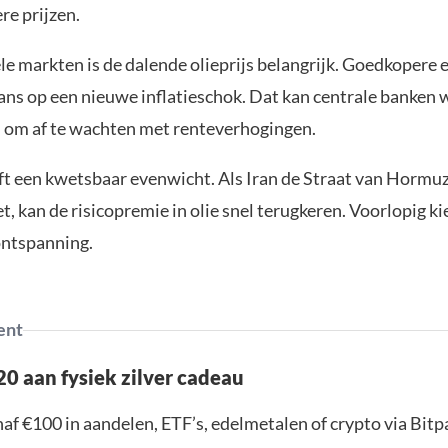
re prijzen.
le markten is de dalende olieprijs belangrijk. Goedkopere 
kans op een nieuwe inflatieschok. Dat kan centrale banken
 om af te wachten met renteverhogingen.
jft een kwetsbaar evenwicht. Als Iran de Straat van Horm
t, kan de risicopremie in olie snel terugkeren. Voorlopig k
ontspanning.
ent
0 aan fysiek zilver cadeau
af €100 in aandelen, ETF’s, edelmetalen of crypto via Bit