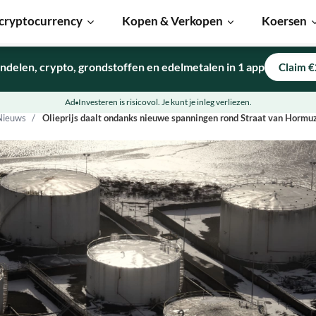
cryptocurrency
Kopen & Verkopen
Koersen
ndelen, crypto, grondstoffen en edelmetalen in 1 app
Claim €
Ad
Investeren is risicovol. Je kunt je inleg verliezen.
Nieuws
Olieprijs daalt ondanks nieuwe spanningen rond Straat van Hormuz