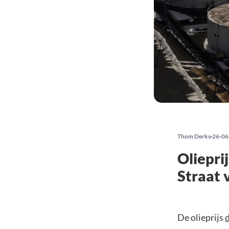
Thom Derks
26-06
Oliepri
Straat 
De olieprijs
d