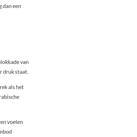
g dan een
blokkade van
 druk staat.
rek als het
Arabische
den voelen
anbod