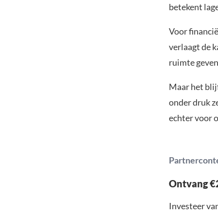
betekent lage
Voor financië
verlaagt de 
ruimte geven
Maar het bli
onder druk ze
echter voor 
Partnercont
Ontvang €2
Investeer van