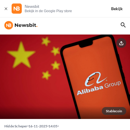
Newsbit
Bekijk
Bekijk in de Google Play store
Stablecoin
Hidde Scheper
16-11-2025
14:05