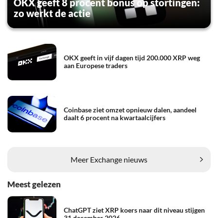
OKX geeft 8 procent bonus op stortingen:
zo werkt de actie
OKX geeft in vijf dagen tijd 200.000 XRP weg
aan Europese traders
Coinbase ziet omzet opnieuw dalen, aandeel
daalt 6 procent na kwartaalcijfers
Meer Exchange nieuws
Meest gelezen
ChatGPT ziet XRP koers naar dit niveau stijgen
31 december 2026