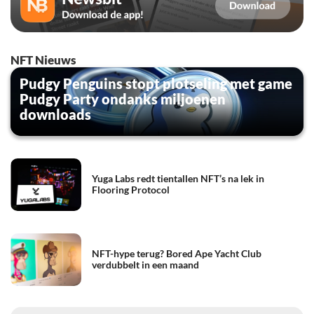
NFT Nieuws
Pudgy Penguins stopt plotseling met game
Pudgy Party ondanks miljoenen
downloads
Yuga Labs redt tientallen NFT’s na lek in
Flooring Protocol
NFT-hype terug? Bored Ape Yacht Club
verdubbelt in een maand