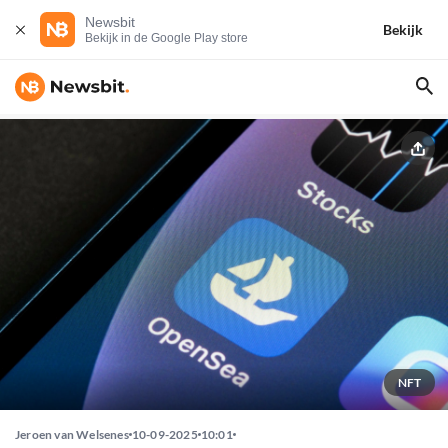
Newsbit
Bekijk
Bekijk in de Google Play store
NFT
Jeroen van Welsenes
10-09-2025
10:01