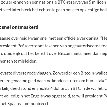
 zou erkennen en een nationale BTC-reserve van 5 miljoen 
t veel later bleek het echter te gaan om een opzichtige hac
 snel ontmaskerd
aanse overheid kwam
snel
met een officiële verklaring: “He
president Peña vertoont tekenen van ongeautoriseerde toe
 duidelijk dat het bericht over Bitcoin niets meer dan ne
ensen te misleiden.
bevatte diverse rode vlaggen. Zo werd er een Bitcoin-walle
ers zogenaamd geld naartoe konden sturen om hun “stake” v
erkelijkheid stond er slechts 4 dollar aan BTC in de wallet. 
ht volledig in het Engels was opgesteld, terwijl president 
 het Spaans communiceert.