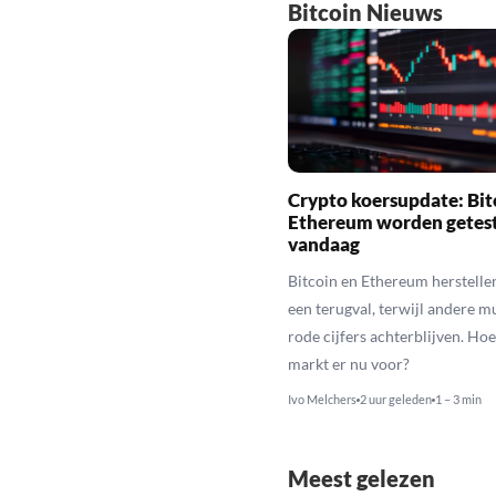
Bitcoin Nieuws
Crypto koersupdate: Bit
Ethereum worden getes
vandaag
Bitcoin en Ethereum herstelle
een terugval, terwijl andere 
rode cijfers achterblijven. Hoe
markt er nu voor?
Ivo Melchers
2 uur geleden
1 – 3 min
Meest gelezen