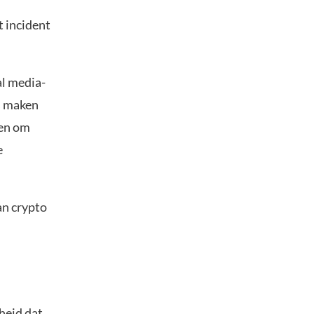
t incident
al media-
rs maken
den om
e
an crypto
heid dat