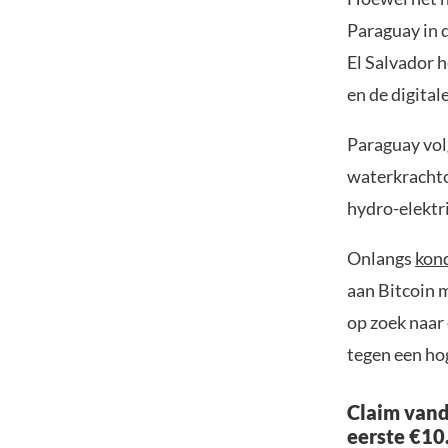
Paraguay in 
El Salvador h
en de digital
Paraguay vol
waterkrachtc
hydro-elektri
Onlangs
kon
aan Bitcoin 
op zoek naar
tegen een hog
Claim vand
eerste €10