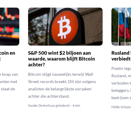
coin en
S&P 500 wint $2 biljoen aan
Rusland 
t
waarde, waarom blijft Bitcoin
verbiedt
achter?
Poetin leg
n knap van
Bitcoin stijgt nauwelijks terwijl Wall
Rusland, m
munten met
Street records breekt. Dit zijn volgens
verboden t
 staat de
analisten de belangrijkste oorzaken
beleggers,
achter die achterstand.
bedrijven 
Sander Derks
4 uur geleden
2 – 4 min
Hidde Schepe