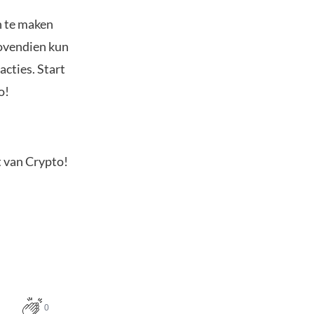
n te maken
Bovendien kun
acties. Start
o!
t van Crypto!
0