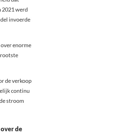
In 2021 werd
ddel invoerde
k over enorme
grootste
oor de verkoop
elijk continu
 de stroom
 over de