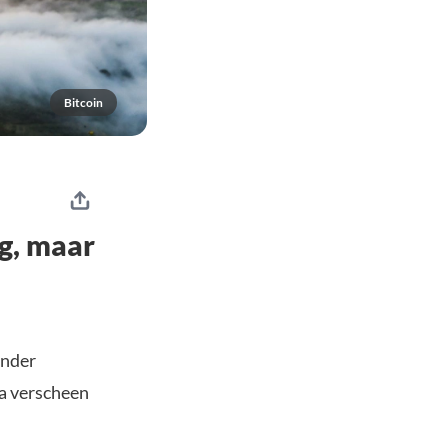
Bitcoin
g, maar
onder
ña verscheen