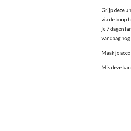
Grijp deze u
via de knop h
je 7 dagen la
vandaag nog e
Maak je accou
Mis deze kans