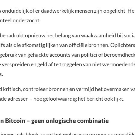
 onduidelijk of er daadwerkelijk mensen zijn opgelicht. He
teel onderzocht.
 benadrukt opnieuw het belang van waakzaamheid bij soci
lfs als die afkomstig lijken van officiële bronnen. Oplichte
 gebruik van gehackte accounts van politici of beroemdhe
 verspreiden en geld af te troggelen van nietsvermoedend
s.
ijd kritisch, controleer bronnen en vermijd het overmaken v
de adressen – hoe geloofwaardig het bericht ook lijkt.
n Bitcoin – geen onlogische combinatie
ieuws vals bleek, roept het wel vragen op over de mogelijk