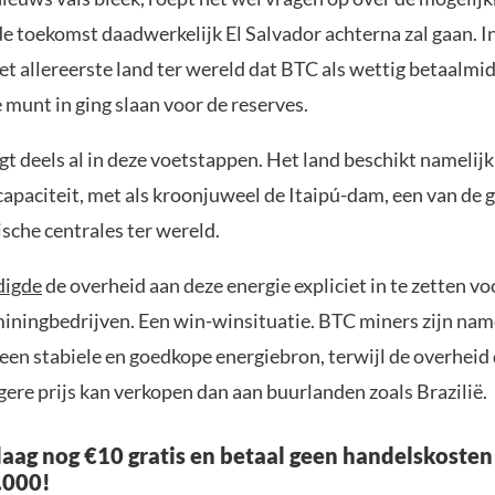
de toekomst daadwerkelijk El Salvador achterna zal gaan. 
et allereerste land ter wereld dat BTC als wettig betaalmi
e munt in ging slaan voor de reserves.
gt deels al in deze voetstappen. Het land beschikt namelij
apaciteit, met als kroonjuweel de Itaipú-dam, een van de 
sche centrales ter wereld.
digde
de overheid aan deze energie expliciet in te zetten v
miningbedrijven. Een win-winsituatie. BTC miners zijn nam
 een stabiele en goedkope energiebron, terwijl de overheid
ere prijs kan verkopen dan aan buurlanden zoals Brazilië.
aag nog €10 gratis en betaal geen handelskosten
.000!