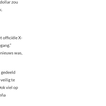
dollar zou
k.
t officiële X-
gang.”
pnieuws was,
t gedeeld
eilig te
Ook viel op
Peña