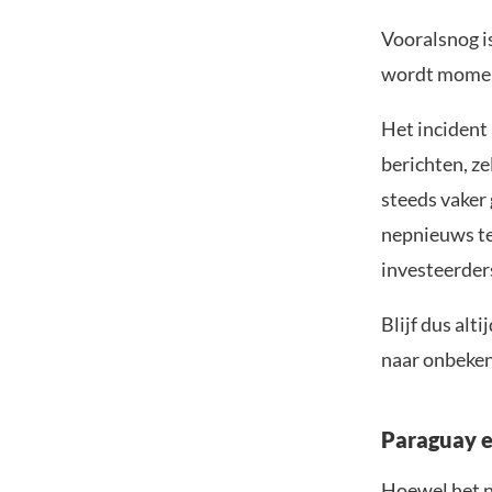
Vooralsnog is
wordt momen
Het incident
berichten, ze
steeds vaker
nepnieuws te
investeerder
Blijf dus alt
naar onbeken
Paraguay e
Hoewel het n