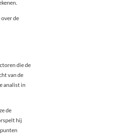
tekenen.
e over de
ctoren die de
cht van de
e analist in
ze de
spelt hij
6 punten