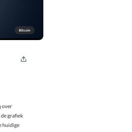
Bitcoin
h
over
 de grafiek
e huidige