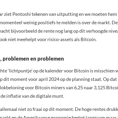
aar ziet Pentoshi tekenen van uitputting en we moeten hem e
 momenteel weinig positiefs te melden is over de markt. De
acht bijvoorbeeld de rente nog lang op dit verhoogde niv
ok niet meehelpt voor risico-assets als Bitcoin.
, problemen en problemen
hte ‘lichtpuntje’ op de kalender voor Bitcoin is misschien 
 op dit moment voor april 2024 op de planning staat. Op d
blokbeloning voor Bitcoin miners van 6,25 naar 3,125 Bitco
e inflatie van de digitale munt.
 allemaal niet zo fraai op dit moment. De hoge rentes drukk
markt en de Amerikaanse economie begint langzaam maar z