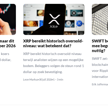
naar dit
XRP bereikt historisch oversold-
SWIFT b
ber 2026
niveau: wat betekent dat?
mee bego
nuttig?
 koers
XRP bereikt historisch oversold-niveau
SWIFT zet 
 dollar,
terwijl analisten wijzen op een mogelijke
blockchain
bodem. Beleggers volgen de steun rond 1
voor Rippl
dollar op zoek bevestiging.
internatio
Leon Markus
30 juli 2026
1 – 3 min
Erik Jufferma