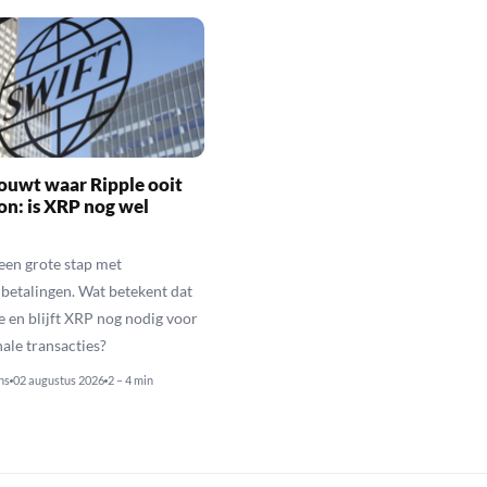
ouwt waar Ripple ooit
n: is XRP nog wel
een grote stap met
betalingen. Wat betekent dat
e en blijft XRP nog nodig voor
nale transacties?
ns
02 augustus 2026
2 – 4 min