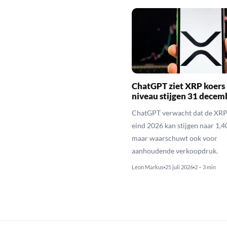
ChatGPT ziet XRP koers 
niveau stijgen 31 decem
ChatGPT verwacht dat de XRP
eind 2026 kan stijgen naar 1,40
maar waarschuwt ook voor
aanhoudende verkoopdruk.
Leon Markus
25 juli 2026
2 – 3 min