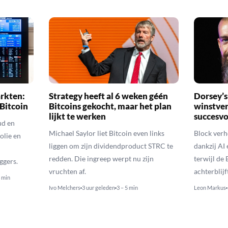
rkten:
Strategy heeft al 6 weken géén
Dorsey’s
 Bitcoin
Bitcoins gekocht, maar het plan
winstve
lijkt te werken
succesvo
ud en
Michael Saylor liet Bitcoin even links
Block verh
olie en
liggen om zijn dividendproduct STRC te
dankzij AI 
redden. Die ingreep werpt nu zijn
terwijl de
ggers.
vruchten af.
achterblij
4 min
Ivo Melchers
3 uur geleden
3 – 5 min
Leon Markus