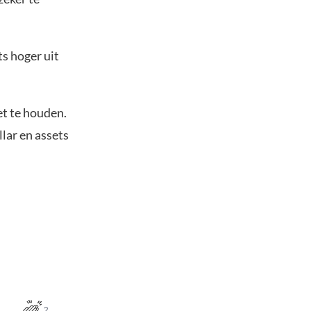
s hoger uit
et te houden.
lar en assets
2