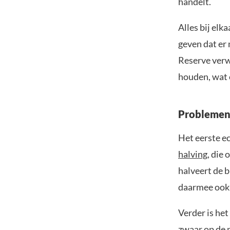
handelt.
Alles bij elk
geven dat er
Reserve verw
houden, wat o
Problemen
Het eerste ec
halving
, die
halveert de 
daarmee ook d
Verder is het
zwaar op de 