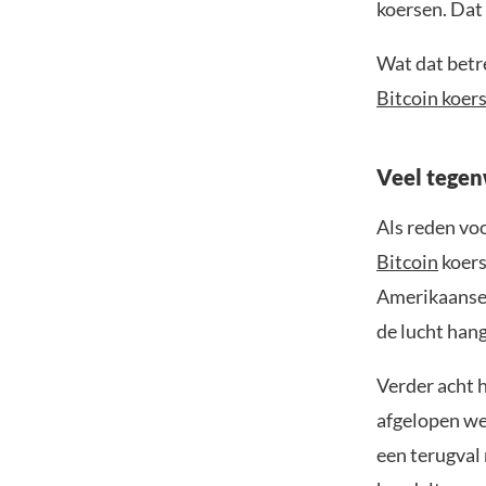
koersen. Dat 
Wat dat betre
Bitcoin koer
Veel tege
Als reden voo
Bitcoin
koers
Amerikaanse 
de lucht hang
Verder acht h
afgelopen we
een terugval