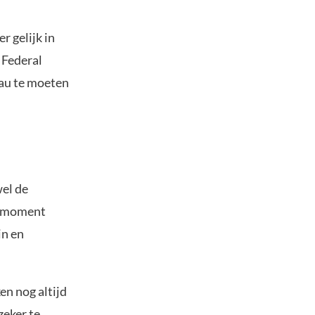
r gelijk in
 Federal
eau te moeten
wel de
at moment
in en
en nog altijd
eker te