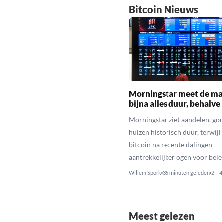
Bitcoin Nieuws
Morningstar meet de ma
bijna alles duur, behalve
Morningstar ziet aandelen, go
huizen historisch duur, terwijl 
bitcoin na recente dalingen
aantrekkelijker ogen voor bele
Willem Spork
35 minuten geleden
2 – 
Meest gelezen