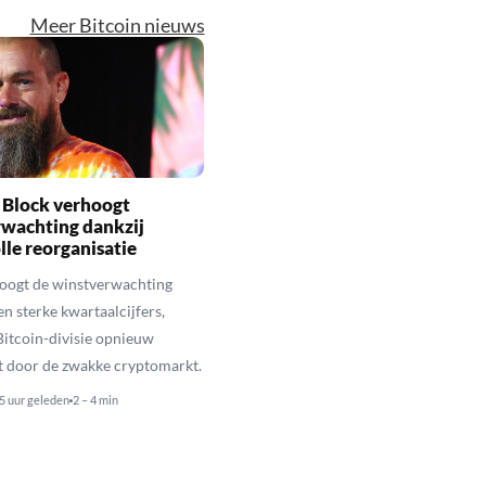
Meer Bitcoin nieuws
 Block verhoogt
rwachting dankzij
lle reorganisatie
oogt de winstverwachting
en sterke kwartaalcijfers,
 Bitcoin-divisie opnieuw
ft door de zwakke cryptomarkt.
5 uur geleden
2 – 4 min