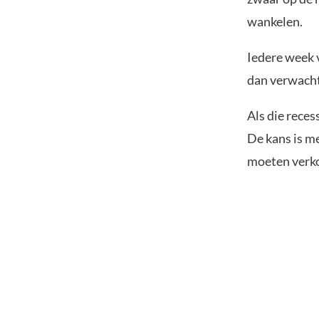
wankelen.
Iedere week v
dan verwacht,
Als die reces
De kans is m
moeten verko