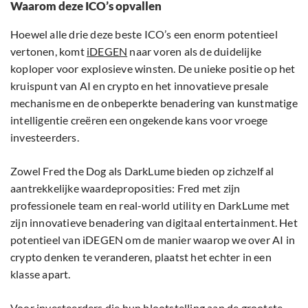
Waarom deze ICO’s opvallen
Hoewel alle drie deze beste ICO’s een enorm potentieel
vertonen, komt
iDEGEN
naar voren als de duidelijke
koploper voor explosieve winsten. De unieke positie op het
kruispunt van AI en crypto en het innovatieve presale
mechanisme en de onbeperkte benadering van kunstmatige
intelligentie creëren een ongekende kans voor vroege
investeerders.
Zowel Fred the Dog als DarkLume bieden op zichzelf al
aantrekkelijke waardeproposities: Fred met zijn
professionele team en real-world utility en DarkLume met
zijn innovatieve benadering van digitaal entertainment. Het
potentieel van iDEGEN om de manier waarop we over AI in
crypto denken te veranderen, plaatst het echter in een
klasse apart.
Voor investeerders die hun blootstelling aan de grootste