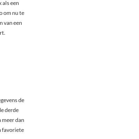
 als een
o om nu te
en van een
rt.
egevens de
de derde
n meer dan
 favoriete