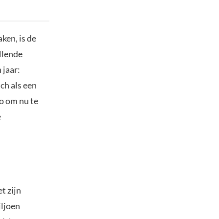
ken, is de
allende
 jaar:
ch als een
o om nu te
e
t zijn
iljoen