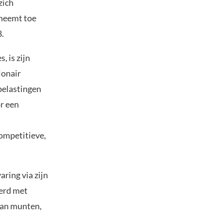
zich
 neemt toe
.
, is zijn
ionair
belastingen
or een
competitieve,
aring via zijn
erd met
van munten,