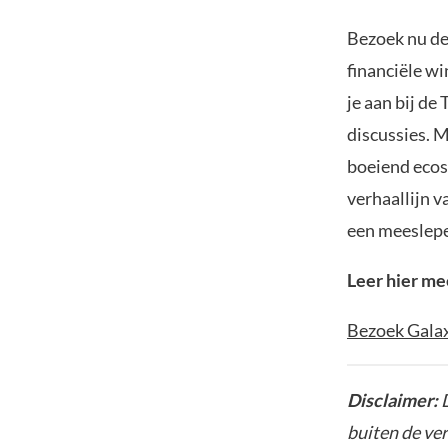
Bezoek nu de
financiële w
je aan bij d
discussies. M
boeiend ecos
verhaallijn v
een meeslepe
Leer hier m
Bezoek Galax
Disclaimer:
D
buiten de ve