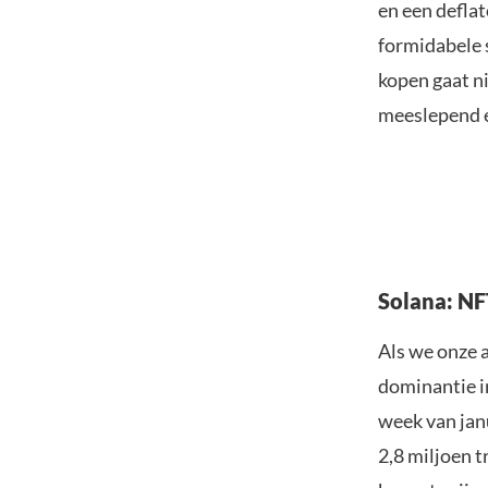
en een deflat
formidabele 
kopen gaat ni
meeslepend 
Solana: N
Als we onze 
dominantie i
week van jan
2,8 miljoen t