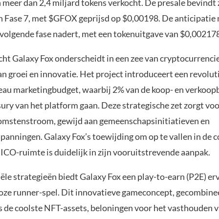
 meer dan 2,4 miljard tokens verkocht. De presale bevindt 
 Fase 7, met $GFOX geprijsd op $0,00198. De anticipatie
volgende fase nadert, met een tokenuitgave van $0,002178
ht Galaxy Fox onderscheidt in een zee van cryptocurrencies
n groei en innovatie. Het project introduceert een revolut
eau marketingbudget, waarbij 2% van de koop- en verkoop
ury van het platform gaan. Deze strategische zet zorgt vo
omstenstroom, gewijd aan gemeenschapsinitiatieven en
panningen. Galaxy Fox’s toewijding om op te vallen in de 
CO-ruimte is duidelijk in zijn vooruitstrevende aanpak.
ële strategieën biedt Galaxy Fox een play-to-earn (P2E) erv
ze runner-spel. Dit innovatieve gameconcept, gecombine
ls de coolste NFT-assets, beloningen voor het vasthouden 