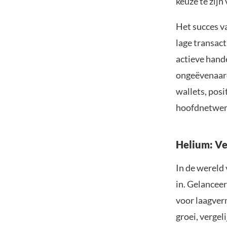
keuze te zij
Het succes v
lage transac
actieve hand
ongeëvenaarde
wallets, posi
hoofdnetwerk
Helium: V
In de wereld
in. Gelancee
voor laagver
groei, vergel