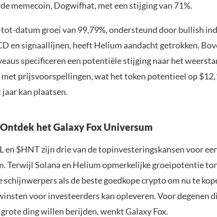
rde memecoin, Dogwifhat, met een stijging van 71%.
-tot-datum groei van 99,79%, ondersteund door bullish in
D en signaallijnen, heeft Helium aandacht getrokken. Bo
veaus specificeren een potentiële stijging naar het weerst
jn met prijsvoorspellingen, wat het token potentieel op $12
 jaar kan plaatsen.
 Ontdek het Galaxy Fox Universum
en $HNT zijn drie van de topinvesteringskansen voor een 
m. Terwijl Solana en Helium opmerkelijke groeipotentie ton
e schijnwerpers als de beste goedkope crypto om nu te kop
 winsten voor investeerders kan opleveren. Voor degenen di
grote ding willen berijden, wenkt Galaxy Fox.