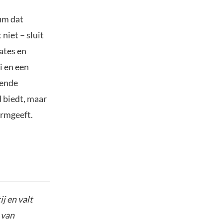
um dat
niet – sluit
ates en
i en een
rende
d biedt, maar
ormgeeft.
j en valt
 van