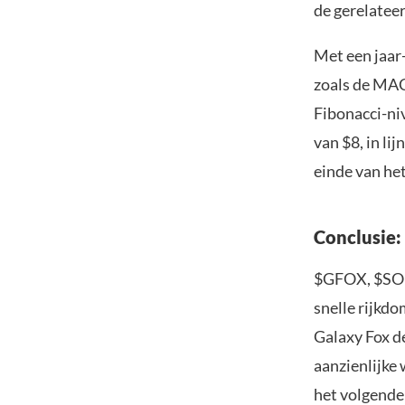
de gerelatee
Met een jaar
zoals de MAC
Fibonacci-ni
van $8, in li
einde van het
Conclusie:
$GFOX, $SOL 
snelle rijkdo
Galaxy Fox d
aanzienlijke
het volgende 