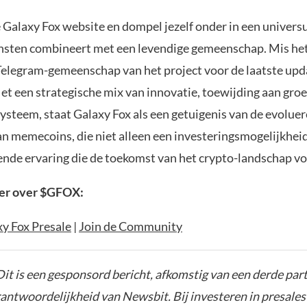
 Galaxy Fox website en dompel jezelf onder in een univers
insten combineert met een levendige gemeenschap. Mis het 
e Telegram-gemeenschap van het project voor de laatste upd
et een strategische mix van innovatie, toewijding aan groe
ysteem, staat Galaxy Fox als een getuigenis van de evolue
an memecoins, die niet alleen een investeringsmogelijkhei
nde ervaring die de toekomst van het crypto-landschap v
eer over $GFOX:
y Fox Presale
|
Join de Community
it is een gesponsord bericht, afkomstig van een derde parti
rantwoordelijkheid van Newsbit. Bij investeren in presales