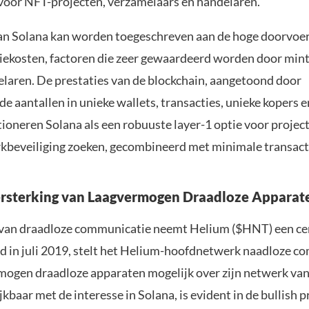
n voor NFT-projecten, verzamelaars en handelaren.
an Solana kan worden toegeschreven aan de hoge doorvoer
tiekosten, factoren die zeer gewaardeerd worden door mint
elaren. De prestaties van de blockchain, aangetoond door
 aantallen in unieke wallets, transacties, unieke kopers e
tioneren Solana als een robuuste layer-1 optie voor projec
beveiliging zoeken, gecombineerd met minimale transact
ersterking van Laagvermogen Draadloze Apparat
 van draadloze communicatie neemt Helium ($HNT) een cen
rd in juli 2019, stelt het Helium-hoofdnetwerk naadloze 
mogen draadloze apparaten mogelijk over zijn netwerk va
ijkbaar met de interesse in Solana, is evident in de bullish 