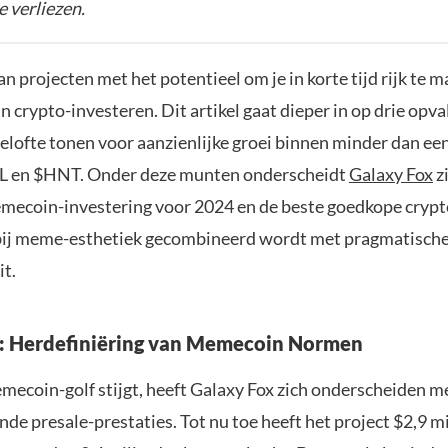
e verliezen.
n projecten met het potentieel om je in korte tijd rijk te ma
 in crypto-investeren. Dit artikel gaat dieper in op drie opv
lofte tonen voor aanzienlijke groei binnen minder dan een
OL en $HNT. Onder deze munten onderscheidt
Galaxy Fox
zi
mecoin-investering voor 2024 en de beste goedkope crypt
bij meme-esthetiek gecombineerd wordt met pragmatisch
it.
: Herdefiniëring van Memecoin Normen
mecoin-golf stijgt, heeft Galaxy Fox zich onderscheiden me
e presale-prestaties. Tot nu toe heeft het project $2,9 m