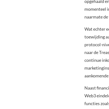
opgehaald en
momenteel in
naarmate de 
Wat echter ec
toewijding aa
protocol-niv
naar de Treas
continue ink
marketingins
aankomende I
Naast financi
Web3 eindelo
functies zoa