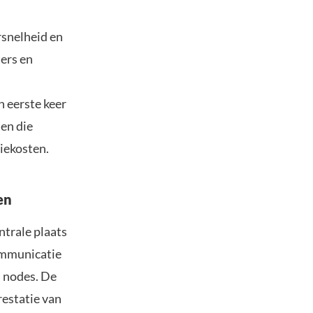
snelheid en
ers en
n eerste keer
ten die
iekosten.
en
trale plaats
communicatie
n nodes. De
prestatie van