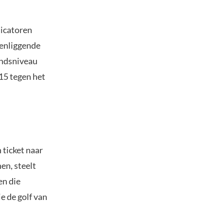
dicatoren
venliggende
andsniveau
,15 tegen het
ticket naar
en, steelt
en die
e de golf van