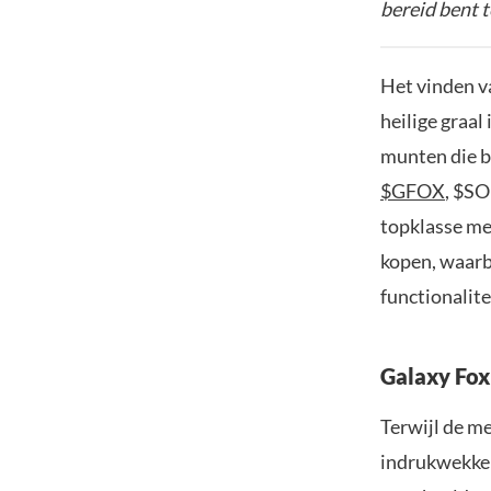
bereid bent t
Het vinden va
heilige graal
munten die be
$GFOX
, $S
topklasse me
kopen, waar
functionalite
Galaxy Fox
Terwijl de me
indrukwekkend