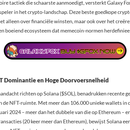
oire tactiek die schaarste aanmoedigt, versterkt Galaxy Fox
speler in het crypto-landschap. Deze beste goedkope crypt
et alleen over financiële winsten, maar ook over het creër
en boeiend ecosysteem dat memecoin-normen herdefiniee
FT Dominantie en Hoge Doorvoersnelheid
aandacht richten op Solana ($SOL), benadrukken recente g
n de NFT-ruimte. Met meer dan 106.000 unieke wallets in 
uari 2024 – meer dan het dubbele van die op Ethereum – e
ransacties (20 keer meer dan Ethereum), bewijst Solana een