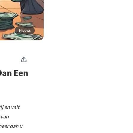
Nieuws
Dan Een
j en valt
 van
meer dan u