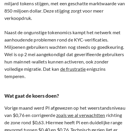
miljard tokens stijgen, met een geschatte marktwaarde van
850 miljoen dollar. Deze stijging zorgt voor meer
verkoopdruk.
Naast de ongunstige tokenomics kampt het netwerk met
aanhoudende problemen rond de KYC-verificaties.
Miljoenen gebruikers wachten nog steeds op goedkeuring.
Wel is op 2 mei aangekondigd dat geverifieerde gebruikers
hun mainnet-wallets kunnen activeren, ook zonder
volledige migratie. Dat kan
de frustratie
enigszins
temperen.
Wat gaat de koers doen?
Vorige maand werd PI afgewezen op het weerstandsniveau
van $0,76 en corrigeerde
zoals we al verwachtten
richting
de zone rond $0,63. Hiermee heeft Pi een duidelijke range
gevormd tussen $0,40 en $0,76. Technisch gezien ligt er