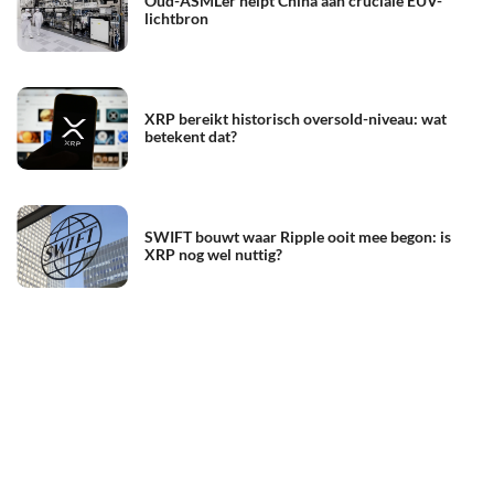
Oud-ASML’er helpt China aan cruciale EUV-
lichtbron
XRP bereikt historisch oversold-niveau: wat
betekent dat?
SWIFT bouwt waar Ripple ooit mee begon: is
XRP nog wel nuttig?