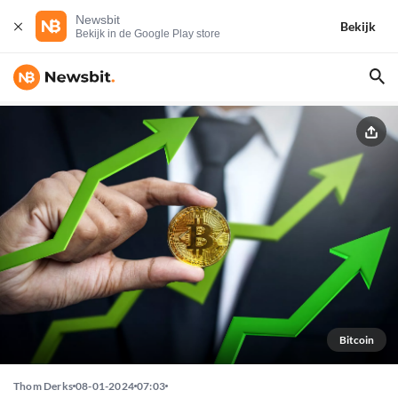
Newsbit
Bekijk
Bekijk in de Google Play store
Bitcoin
Thom Derks
08-01-2024
07:03