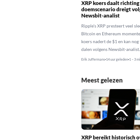
XRP koers daalt richting
doemscenario dreigt vol
Newsbit-analist
Ripple’s XRP presteert veel sl
Bitcoin en Ethereum momente
koers nadert de $1 en kan nog
dalen volgens Newsbit-analist.
Erik Juffermans
14 uur geleden
1 – 3 m
Meest gelezen
XRP bereikt historisch o