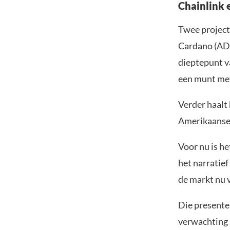
Chainlink 
Twee project
Cardano (ADA)
dieptepunt va
een munt met
Verder haalt 
Amerikaanse 
Voor nu is h
het narratief
de markt nu 
Die presente
verwachting 