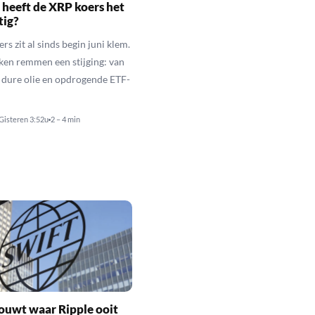
heeft de XRP koers het
tig?
s zit al sinds begin juni klem.
ken remmen een stijging: van
t dure olie en opdrogende ETF-
Gisteren 3:52u
2 – 4 min
ouwt waar Ripple ooit