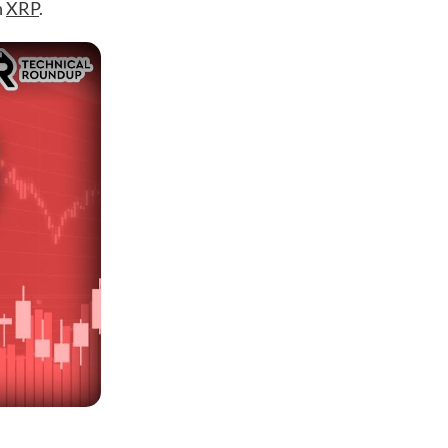
n
XRP
.