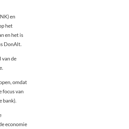
INK) en
op het
n en het is
us DonAlt.
l van de
e.
kopen, omdat
de focus van
e bank).
e
 de economie