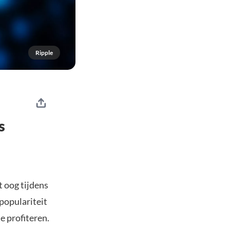
Ripple
s
 oog tijdens
populariteit
e profiteren.