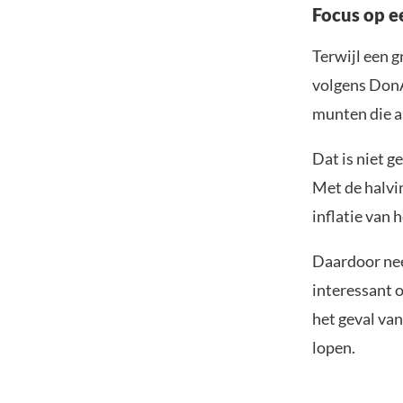
Focus op e
Terwijl een g
volgens DonA
munten die aa
Dat is niet g
Met de halvi
inflatie van 
Daardoor nee
interessant o
het geval van
lopen.