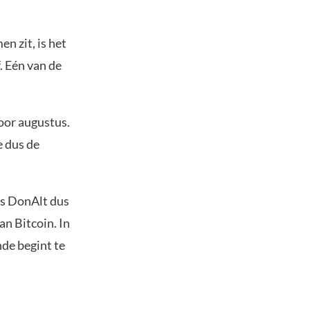
n zit, is het
. Eén van de
voor augustus.
e dus de
ns DonAlt dus
an Bitcoin. In
nde begint te