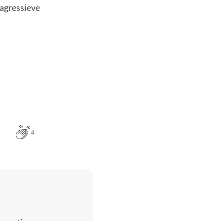
 agressieve
4