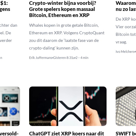
 $1:
Crypto-winter bijna voorbij?
Waarom 
gens
Grote spelers kopen massaal
nu zo las
Bitcoin, Ethereum en XRP
De XRP koer
echter dan
Whales kopen in grote getale Bitcoin,
Vier oorza
el. De
Ethereum en XRP. Volgens CryptoQuant
Bitcoin to
 verder
zou dit daarom de ‘laatste fase van de
vraag.
crypto-daling’ kunnen zijn.
Ivo Melchers
in
Erik Juffermans
Gisteren 8:31u
2 – 4 min
versold-
ChatGPT ziet XRP koers naar dit
SWIFT b