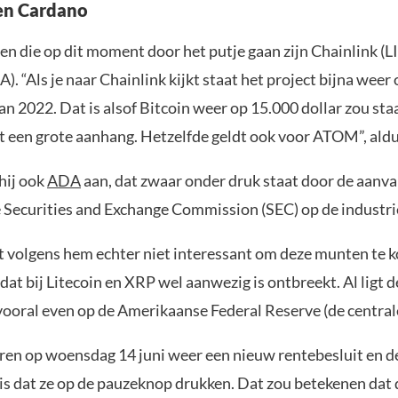
en Cardano
en die op dit moment door het putje gaan zijn Chainlink (L
. “Als je naar Chainlink kijkt staat het project bijna weer 
n 2022. Dat is alsof Bitcoin weer op 15.000 dollar zou staa
 een grote aanhang. Hetzelfde geldt ook voor ATOM”, ald
hij ook
ADA
aan, dat zwaar onder druk staat door de aanva
Securities and Exchange Commission (SEC) op de industri
et volgens hem echter niet interessant om deze munten te 
 dat bij Litecoin en XRP wel aanwezig is ontbreekt. Al ligt 
vooral even op de Amerikaanse Federal Reserve (de central
ren op woensdag 14 juni weer een nieuw rentebesluit en d
is dat ze op de pauzeknop drukken. Dat zou betekenen dat