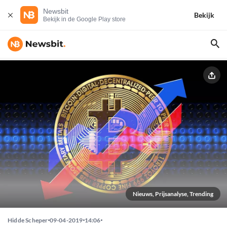
Newsbit
Bekijk
Bekijk in de Google Play store
Nieuws, Prijsanalyse, Trending
Hidde Scheper
09-04-2019
14:06