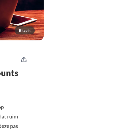
Bitcoin
ounts
op
dat ruim
deze pas