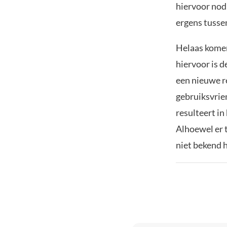
hiervoor nodi
ergens tusse
Helaas komen
hiervoor is d
een nieuwe r
gebruiksvrie
resulteert in
Alhoewel er t
niet bekend 