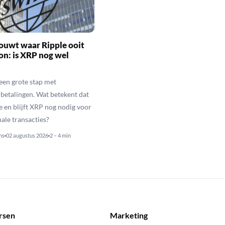
ouwt waar Ripple ooit
n: is XRP nog wel
een grote stap met
betalingen. Wat betekent dat
e en blijft XRP nog nodig voor
nale transacties?
ns
02 augustus 2026
2 – 4 min
rsen
Marketing