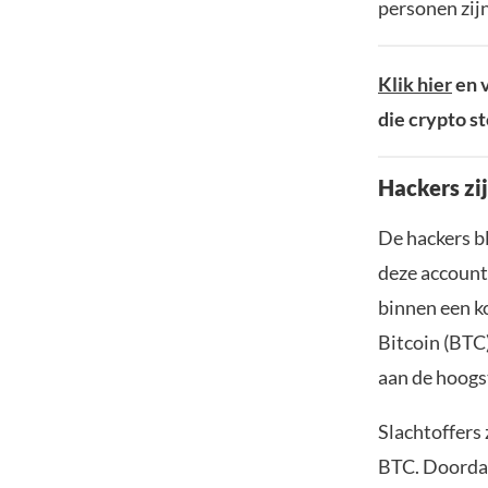
personen zij
Klik hier
en v
die crypto s
Hackers zi
De hackers bl
deze account
binnen een ko
Bitcoin (BTC)
aan de hoogs
Slachtoffers
BTC. Doordat 