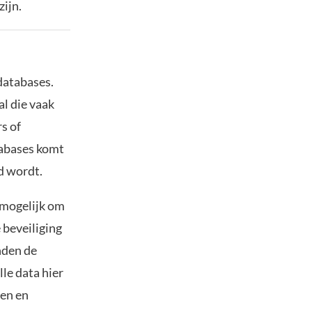
ijn.
databases.
l die vaak
s of
tabases komt
d wordt.
 mogelijk om
 beveiliging
nden de
le data hier
ven en