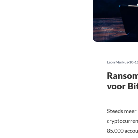
Leon Markus
10-1
Ransom
voor Bi
Steeds meer h
cryptocurren
85.000 accoun