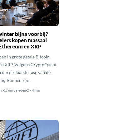
inter bijna voorbij?
elers kopen massaal
 Ethereum en XRP
en in grote getale Bitcoin,
en XRP. Volgens CryptoQuant
rom de ‘laatste fase van de
ing’ kunnen zijn.
ns
12 uur geleden
2 – 4 min