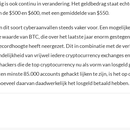
g is ook continu in verandering. Het geldbedrag staat echt
n de $500 en $600, met een gemiddelde van $550.
 dit soort cyberaanvallen steeds vaker voor. Een mogelijk
e waarde van BTC, die over het laatste jaar enorm gestegen 
ecordhoogte heeft neergezet. Dit in combinatie met de ver
ndelijkheid van vrijwel iedere cryptocurrency exchanges e
 hackers die de top cryptocurrency nu als vorm van losgeld 
en minste 85.000 accounts gehackt lijken te zijn, is het o
hoeveel daarvan daadwerkelijk het losgeld betaald hebben.