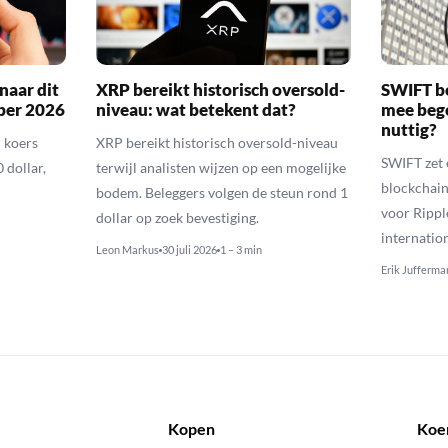
naar dit
XRP bereikt historisch oversold-
SWIFT b
ber 2026
niveau: wat betekent dat?
mee bego
nuttig?
 koers
XRP bereikt historisch oversold-niveau
SWIFT zet 
 dollar,
terwijl analisten wijzen op een mogelijke
blockchain
bodem. Beleggers volgen de steun rond 1
voor Rippl
dollar op zoek bevestiging.
internatio
Leon Markus
30 juli 2026
1 – 3 min
Erik Jufferma
Kopen
Koe