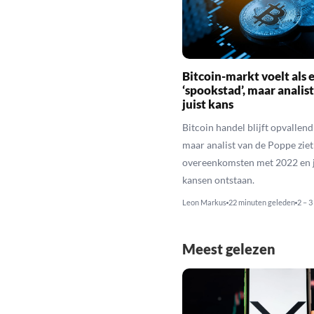
Bitcoin-markt voelt als 
‘spookstad’, maar analist
juist kans
Bitcoin handel blijft opvallend 
maar analist van de Poppe ziet
overeenkomsten met 2022 en j
kansen ontstaan.
Leon Markus
22 minuten geleden
2 – 3
Meest gelezen