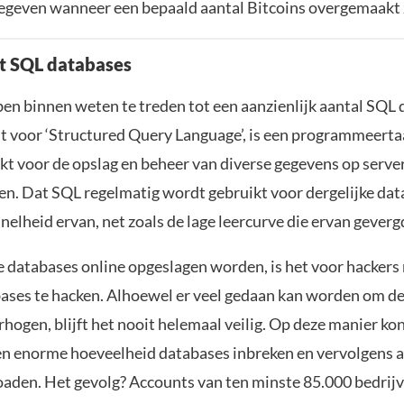
egeven wanneer een bepaald aantal Bitcoins overgemaakt z
t SQL databases
en binnen weten te treden tot een aanzienlijk aantal SQL 
at voor ‘Structured Query Language’, is een programmeertaa
kt voor de opslag en beheer van diverse gegevens op server
n. Dat SQL regelmatig wordt gebruikt voor dergelijke da
elheid ervan, net zoals de lage leercurve die ervan geverg
 databases online opgeslagen worden, is het voor hackers
bases te hacken. Alhoewel er veel gedaan kan worden om de
rhogen, blijft het nooit helemaal veilig. Op deze manier ko
een enorme hoeveelheid databases inbreken en vervolgens al
aden. Het gevolg? Accounts van ten minste 85.000 bedrij