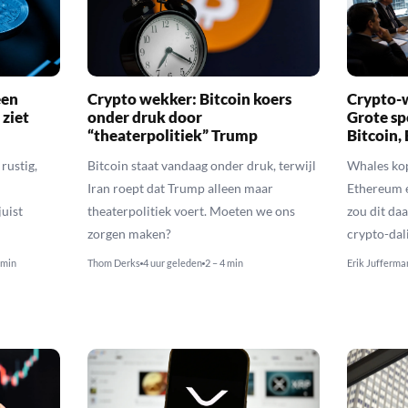
een
Crypto wekker: Bitcoin koers
Crypto-w
 ziet
onder druk door
Grote sp
“theaterpolitiek” Trump
Bitcoin,
rustig,
Bitcoin staat vandaag onder druk, terwijl
Whales kop
Iran roept dat Trump alleen maar
Ethereum 
uist
theaterpolitiek voert. Moeten we ons
zou dit daa
zorgen maken?
crypto-dal
 min
Thom Derks
4 uur geleden
2 – 4 min
Erik Jufferma