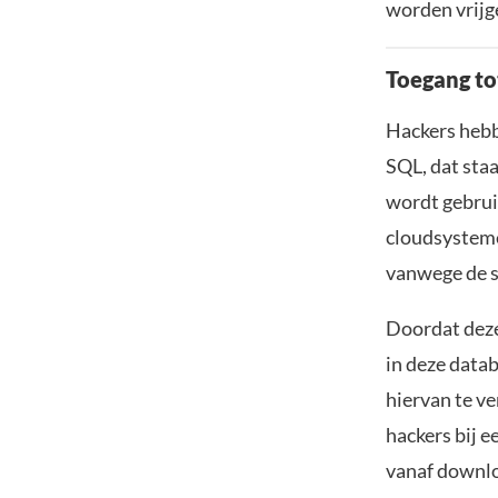
worden vrijg
Toegang to
Hackers hebb
SQL, dat sta
wordt gebrui
cloudsysteme
vanwege de sn
Doordat deze
in deze data
hiervan te ve
hackers bij 
vanaf downlo