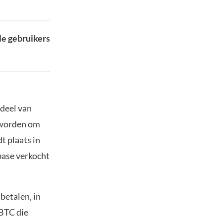
le gebruikers
 deel van
n worden om
t plaats in
base verkocht
betalen, in
 BTC die