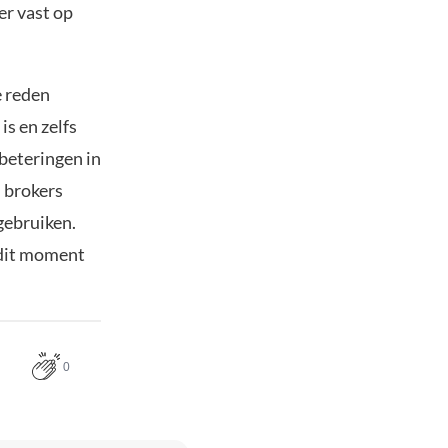
er vast op
e reden
is en zelfs
beteringen in
n brokers
gebruiken.
p dit moment
0