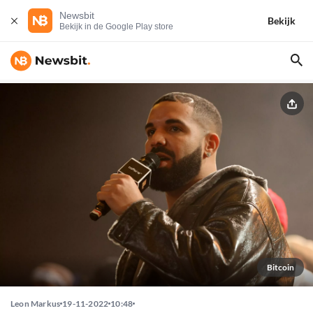
Newsbit
Bekijk
Bekijk in de Google Play store
Bitcoin
Leon Markus
19-11-2022
10:48